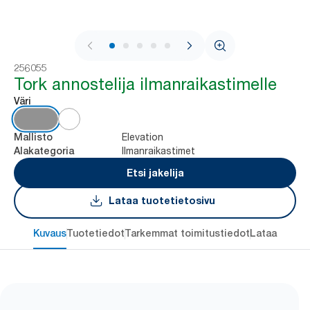
1 / 5
256055
Tork annostelija ilmanraikastimelle
Väri
Elevation
Mallisto
Ilmanraikastimet
Alakategoria
Etsi jakelija
Lataa tuotetietosivu
Kuvaus
Tuotetiedot
Tarkemmat toimitustiedot
Lataa