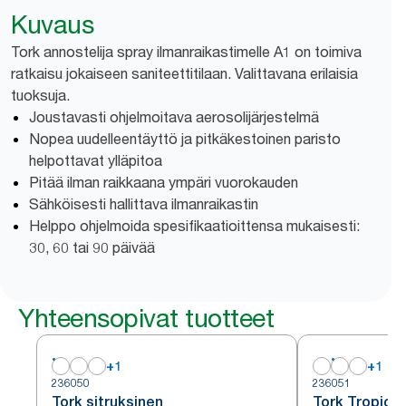
Kuvaus
Tork annostelija spray ilmanraikastimelle A1 on toimiva
ratkaisu jokaiseen saniteettitilaan. Valittavana erilaisia
tuoksuja.
Joustavasti ohjelmoitava aerosolijärjestelmä
Nopea uudelleentäyttö ja pitkäkestoinen paristo
helpottavat ylläpitoa
Pitää ilman raikkaana ympäri vuorokauden
Sähköisesti hallittava ilmanraikastin
Helppo ohjelmoida spesifikaatioittensa mukaisesti:
30, 60 tai 90 päivää
Yhteensopivat tuotteet
+
1
+
1
236050
236051
Tork sitruksinen
Tork Tropical