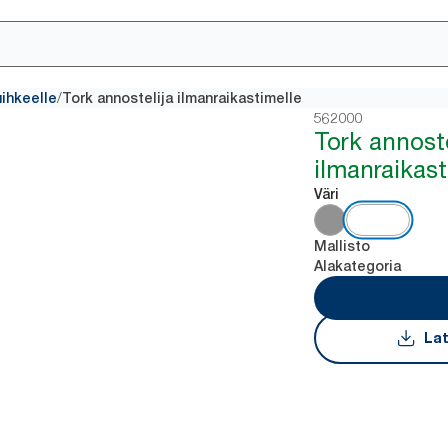
/
uihkeelle
Tork annostelija ilmanraikastimelle
562000
Tork annoste
ilmanraikast
Väri
Mallisto
Alakategoria
Lat