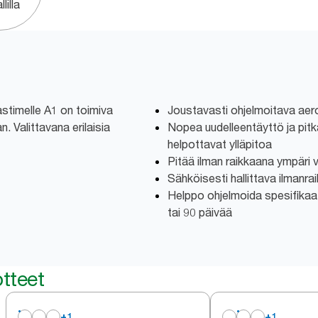
lilla
astimelle A1 on toimiva
Joustavasti ohjelmoitava aero
n. Valittavana erilaisia
Nopea uudelleentäyttö ja pit
helpottavat ylläpitoa
Pitää ilman raikkaana ympäri
Sähköisesti hallittava ilmanrai
Helppo ohjelmoida spesifikaat
tai 90 päivää
tteet
+
1
+
1