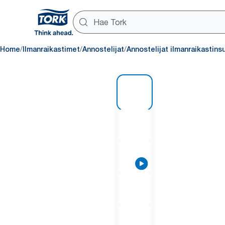
/
/
/
Home
Ilmanraikastimet
Annostelijat
Annostelijat ilmanraikastins
1 of 6