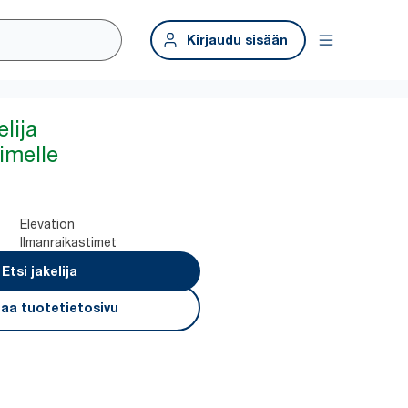
Kirjaudu sisään
lija
imelle
Elevation
Ilmanraikastimet
Etsi jakelija
aa tuotetietosivu