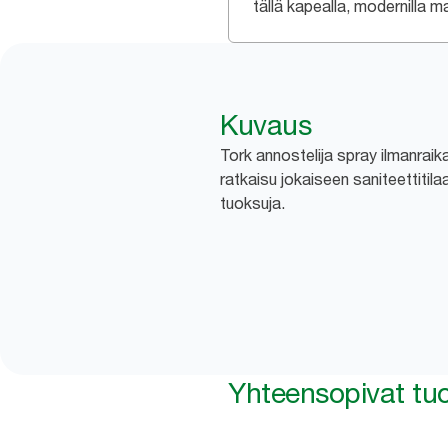
tällä kapealla, modernilla mal
Kuvaus
Tork annostelija spray ilmanraik
ratkaisu jokaiseen saniteettitilaa
tuoksuja.
Yhteensopivat tuo