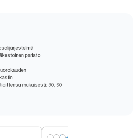
solijärjestelmä
käkestoinen paristo
 vuorokauden
kastin
ioittensa mukaisesti: 30, 60
+
1