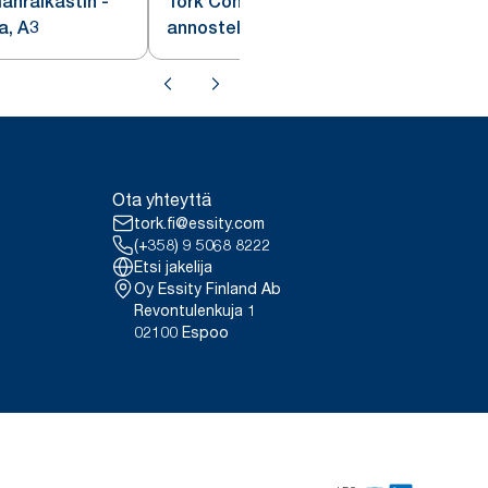
anraikastin -
Tork Constant ilmanraikastin -
a, A3
annostelija IoT
Ota yhteyttä
tork.fi@essity.com
(+358) 9 5068 8222
Etsi jakelija
Oy Essity Finland Ab
Revontulenkuja 1
02100 Espoo