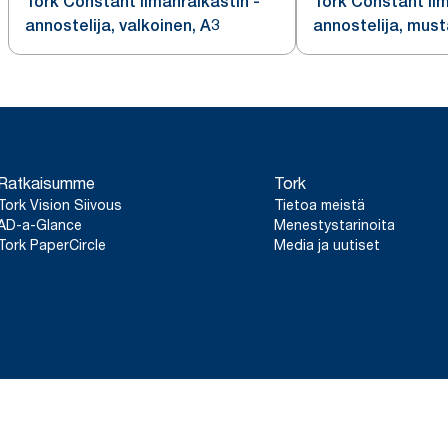
Tork Constant ilmanraikastin -
Tork Constant ilm
annostelija, valkoinen, A3
annostelija, must
Ratkaisumme
Tork
Tork Vision Siivous
Tietoa meistä
AD-a-Glance
Menestystarinoita
Tork PaperCircle
Media ja uutiset