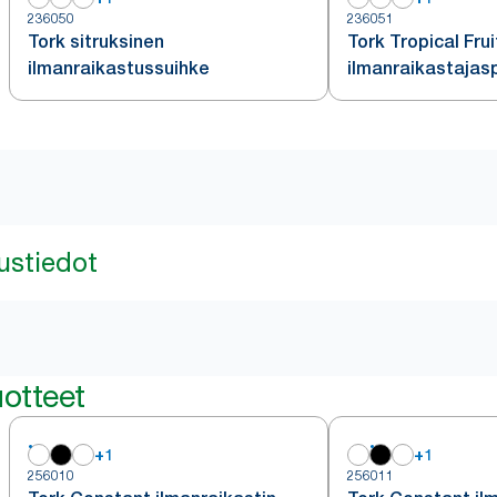
236050
236051
Tork sitruksinen
Tork Tropical Frui
ilmanraikastussuihke
ilmanraikastajas
ustiedot
otteet
+
1
+
1
256010
256011