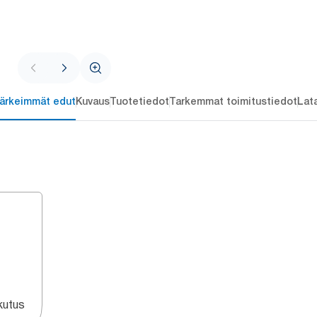
ärkeimmät edut
Kuvaus
Tuotetiedot
Tarkemmat toimitustiedot
Lat
kutus