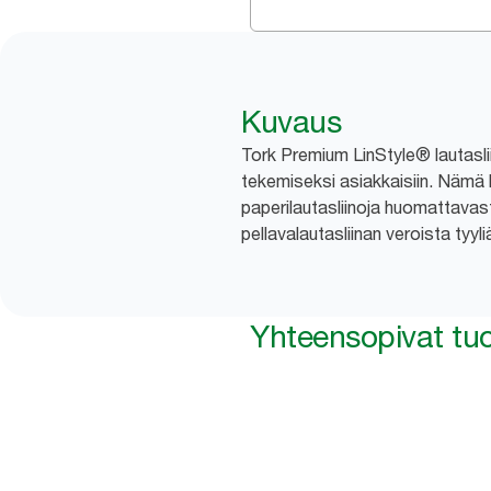
Kuvaus
Tork Premium LinStyle® lautasliin
tekemiseksi asiakkaisiin. Nämä la
paperilautasliinoja huomattavast
pellavalautasliinan veroista tyyli
Yhteensopivat tuo