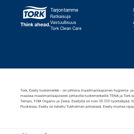
Tarjontamme
Ratkaisuja
Vastuullisuus
Tork Clean Care
Tork, Essity tuotemerkki - on johtava maailmanlaajuinen hygienia-
maassa maailmanlaajuisesti johtavilla tuotemerkeillä TENA ja Tork s
Tempo, TOM Organic ja Zewa. Essityllä on noin 36 000 työntekijää. Se
Ruotsissa. Essity on listattu Tukholman pörssissä. Essity murtaa rajoj