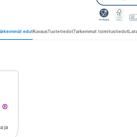
ärkeimmät edut
Kuvaus
Tuotetiedot
Tarkemmat toimitustiedot
Lat
g ®
a ja