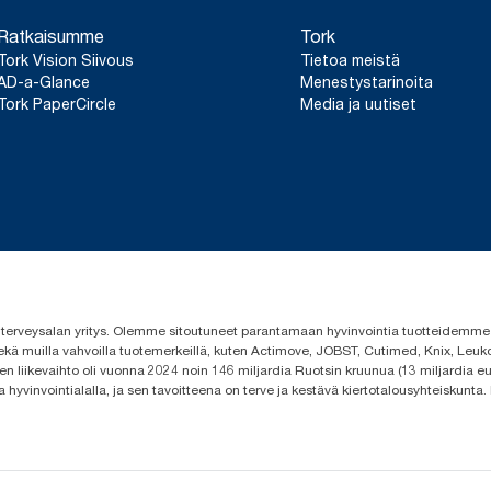
Ratkaisumme
Tork
Tork Vision Siivous
Tietoa meistä
AD-a-Glance
Menestystarinoita
Tork PaperCircle
Media ja uutiset
 ja terveysalan yritys. Olemme sitoutuneet parantamaan hyvinvointia tuotteidem
ekä muilla vahvoilla tuotemerkeillä, kuten Actimove, JOBST, Cutimed, Knix, Leuko
n liikevaihto oli vuonna 2024 noin 146 miljardia Ruotsin kruunua (13 miljardia eu
a hyvinvointialalla, ja sen tavoitteena on terve ja kestävä kiertotalousyhteiskunta.