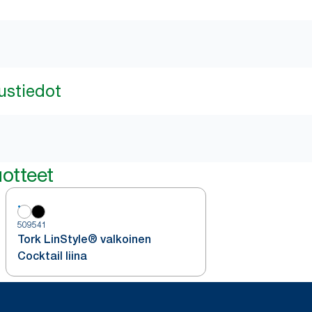
ustiedot
otteet
509541
Tork LinStyle® valkoinen
Cocktail liina