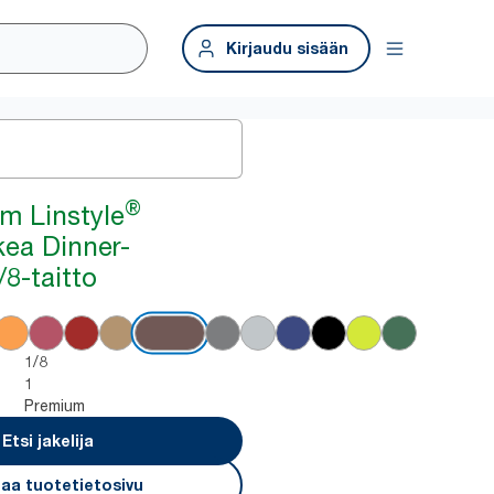
Kirjaudu sisään
®
m Linstyle
ea Dinner-
/8-taitto
1/8
1
Premium
Etsi jakelija
aa tuotetietosivu