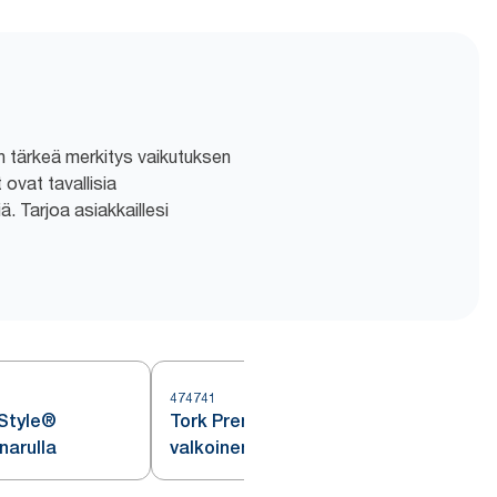
sen tärkeä merkitys vaikutuksen
 ovat tavallisia
. Tarjoa asiakkaillesi
474741
nStyle®
Tork Premium LinStyle®
narulla
valkoinen kateliina