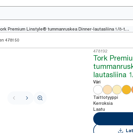
Tork Premium Linstyle® tummanruskea Dinner-lautasliina 1/8-taitto
en
478150
478192
Tork Premiu
tummanrusk
lautasliina 1
Väri
Taittotyyppi
Kerroksia
Laatu
Lat