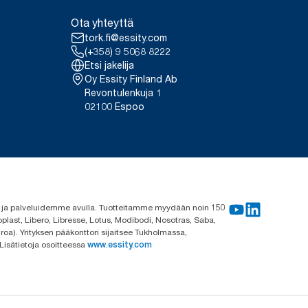
Ota yhteyttä
tork.fi@essity.com
(+358) 9 5068 8222
Etsi jakelija
Oy Essity Finland Ab
Revontulenkuja 1
02100 Espoo
me ja palveluidemme avulla. Tuotteitamme myydään noin 150
plast, Libero, Libresse, Lotus, Modibodi, Nosotras, Saba,
roa). Yrityksen pääkonttori sijaitsee Tukholmassa,
 Lisätietoja osoitteessa
www.essity.com