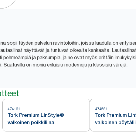
a sopii täyden palvelun ravintoloihin, joissa laadulla on erityi
utasliinat näyttävät ja tuntuvat oikealta kankaalta. Lautasliinat
i pehmeämpiä ja paksumpia, ja ne ovat myös erittäin imukykyisiä
ä. Saatavilla on monia erilaisia moderneja ja klassisia värejä.
tteet
474161
474581
Tork Premium LinStyle®
Tork Premium Li
valkoinen poikkiliina
valkoinen pöytälii