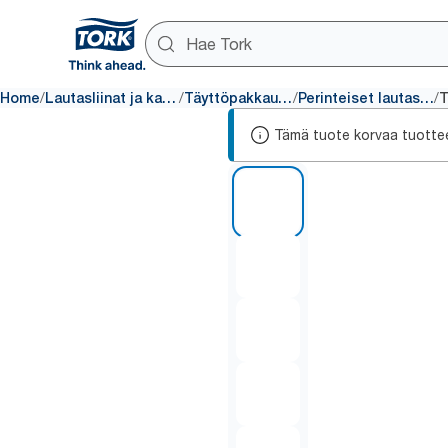
/
/
/
/
Home
Lautasliinat ja kattaus
Täyttöpakkaukset
Perinteiset lautasliinat
Tämä tuote korvaa tuotte
1 of 5