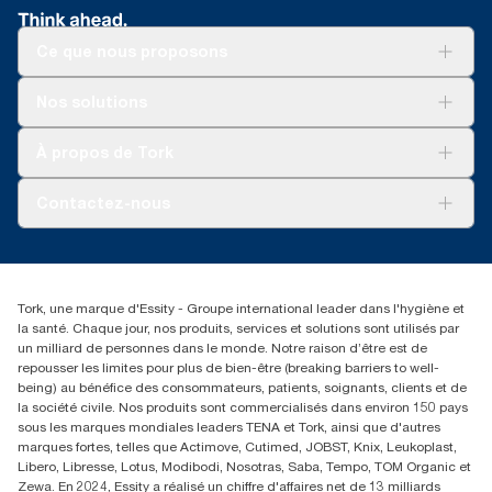
Ce que nous proposons
Solutions
Nos solutions
Développement durable
Tork Clean Care
Tork Vision Nettoyage
À propos de Tork
AD-a-Glance
Tork PaperCircle
À propos de nous
Contactez-nous
Récits d’une réussite
service-commande.tork@essity.com
01 85 07 92 00
Rechercher des distributeurs
Tork, une marque d'Essity - Groupe international leader dans l'hygiène et
la santé. Chaque jour, nos produits, services et solutions sont utilisés par
un milliard de personnes dans le monde. Notre raison d’être est de
repousser les limites pour plus de bien-être (breaking barriers to well-
being) au bénéfice des consommateurs, patients, soignants, clients et de
la société civile. Nos produits sont commercialisés dans environ 150 pays
sous les marques mondiales leaders TENA et Tork, ainsi que d'autres
marques fortes, telles que Actimove, Cutimed, JOBST, Knix, Leukoplast,
Libero, Libresse, Lotus, Modibodi, Nosotras, Saba, Tempo, TOM Organic et
Zewa. En 2024, Essity a réalisé un chiffre d'affaires net de 13 milliards