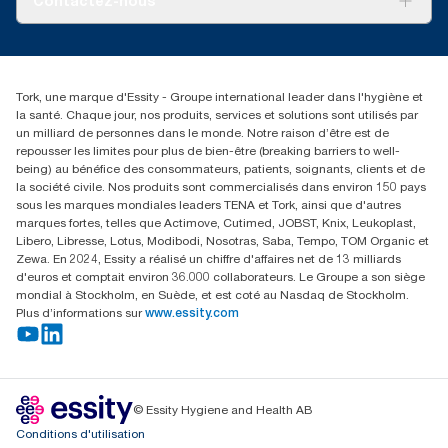
Contactez-nous
Récits d’une réussite
service-commande.tork@essity.com
01 85 07 92 00
Rechercher des distributeurs
Tork, une marque d'Essity - Groupe international leader dans l'hygiène et
la santé. Chaque jour, nos produits, services et solutions sont utilisés par
un milliard de personnes dans le monde. Notre raison d’être est de
repousser les limites pour plus de bien-être (breaking barriers to well-
being) au bénéfice des consommateurs, patients, soignants, clients et de
la société civile. Nos produits sont commercialisés dans environ 150 pays
sous les marques mondiales leaders TENA et Tork, ainsi que d'autres
marques fortes, telles que Actimove, Cutimed, JOBST, Knix, Leukoplast,
Libero, Libresse, Lotus, Modibodi, Nosotras, Saba, Tempo, TOM Organic et
Zewa. En 2024, Essity a réalisé un chiffre d'affaires net de 13 milliards
d'euros et comptait environ 36.000 collaborateurs. Le Groupe a son siège
mondial à Stockholm, en Suède, et est coté au Nasdaq de Stockholm.
Plus d’informations sur
www.essity.com
© Essity Hygiene and Health AB
Conditions d'utilisation