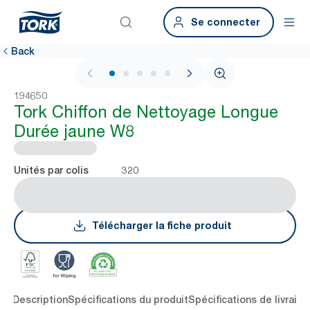
Se connecter
Back
1 / 5
194650
Tork Chiffon de Nettoyage Longue
Durée jaune W8
320
Unités par colis
Télécharger la fiche produit
lés
Description
Spécifications du produit
Spécifications de livraiso