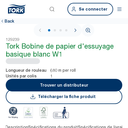
Se connecter
Back
1 / 4
129239
Tork Bobine de papier d'essuyage
basique blanc W1
680 m per roll
Longueur de rouleau
1
Unités par colis
Trouver un distributeur
Télécharger la fiche produit
lés
Description
Spécifications du produit
Spécifications de livraiso