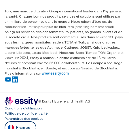
01 85 07 92 00
Rechercher des distributeurs
Tork, une marque d'Essity - Groupe international leader dans l'hygiène et
la santé. Chaque jour, nos produits, services et solutions sont utilisés par
un milliard de personnes dans le monde. Notre raison d’être est de
repousser les limites pour plus de bien-être (breaking barriers to well-
being) au bénéfice des consommateurs, patients, soignants, clients et de
la société civile. Nos produits sont commercialisés dans environ 150 pays
sous les marques mondiales leaders TENA et Tork, ainsi que d'autres
marques fortes, telles que Actimove, Cutimed, JOBST, Knix, Leukoplast,
Libero, Libresse, Lotus, Modibodi, Nosotras, Saba, Tempo, TOM Organic et
Zewa. En 2024, Essity a réalisé un chiffre d'affaires net de 13 milliards
d'euros et comptait environ 36.000 collaborateurs. Le Groupe a son siège
mondial à Stockholm, en Suède, et est coté au Nasdaq de Stockholm.
Plus d’informations sur
www.essity.com
© Essity Hygiene and Health AB
Conditions d'utilisation
Politique de confidentialité
Paramètres des cookies
France