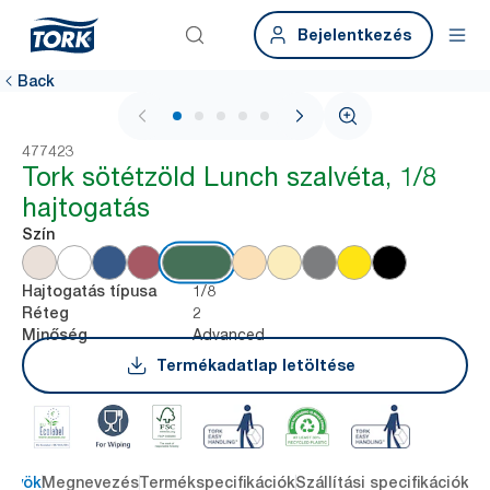
Bejelentkezés
Back
1 / 6
477423
Tork sötétzöld Lunch szalvéta, 1/8
hajtogatás
Szín
1/8
Hajtogatás típusa
2
Réteg
Advanced
Minőség
Termékadatlap letöltése
őnyök
Megnevezés
Termékspecifikációk
Szállítási specifikációk
Re