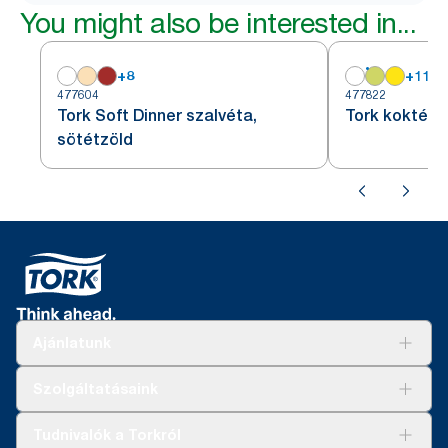
You might also be interested in...
+
8
+
11
477604
477822
Tork Soft Dinner szalvéta,
Tork koktélsz
sötétzöld
Ajánlatunk
Megoldások
Szolgáltatásaink
Fenntarthatóság
Tork Clean Care
AD-a-Glance
Tudnivalók a Torkról