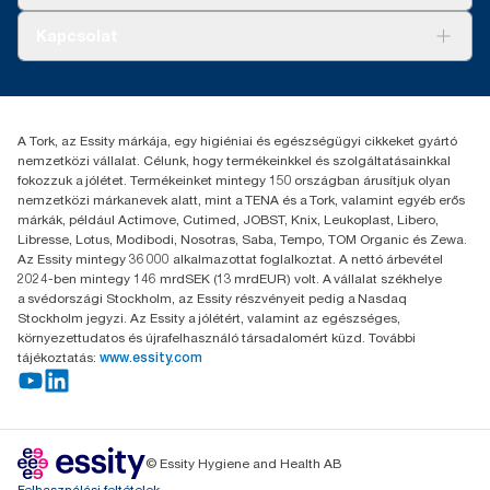
Tork PaperCircle
Tiszta kéz
Bemutatkozás
Kapcsolat
Sikertörténetek
Karrier
torkcontact@essity.com
+36 1 392 2176
Essity Hungary Kft. Professional Hygiene
A Tork, az Essity márkája, egy higiéniai és egészségügyi cikkeket gyártó
H-1021 Budapest
nemzetközi vállalat. Célunk, hogy termékeinkkel és szolgáltatásainkkal
Budakeszi út 51.
fokozzuk a jólétet. Termékeinket mintegy 150 országban árusítjuk olyan
nemzetközi márkanevek alatt, mint a TENA és a Tork, valamint egyéb erős
márkák, például Actimove, Cutimed, JOBST, Knix, Leukoplast, Libero,
Libresse, Lotus, Modibodi, Nosotras, Saba, Tempo, TOM Organic és Zewa.
Az Essity mintegy 36 000 alkalmazottat foglalkoztat. A nettó árbevétel
2024-ben mintegy 146 mrdSEK (13 mrdEUR) volt. A vállalat székhelye
a svédországi Stockholm, az Essity részvényeit pedig a Nasdaq
Stockholm jegyzi. Az Essity a jólétért, valamint az egészséges,
környezettudatos és újrafelhasználó társadalomért küzd. További
tájékoztatás:
www.essity.com
© Essity Hygiene and Health AB
Felhasználási feltételek