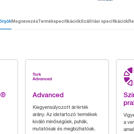
őnyök
Megnevezés
Termékspecifikációk
Szállítási specifikációk
Re
g®
Advanced
Szí
pra
Kiegyensúlyozott ár/érték
arány. Az idetartozó termékek
Vigy
kiváló minőségűek, puhák,
a ve
mutatósak és megbízhatóak.
amel