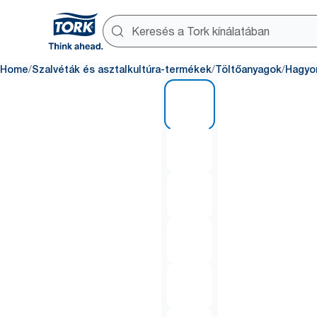
/
/
/
Home
Szalvéták és asztalkultúra-termékek
Töltőanyagok
Hagyo
1 of 6