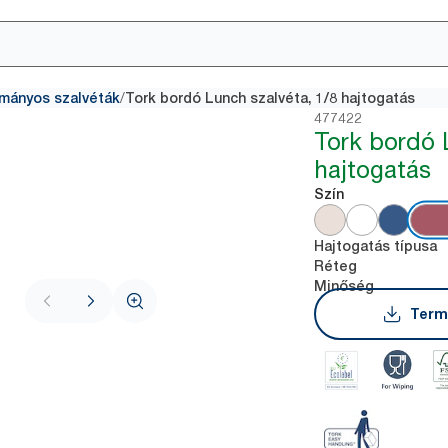
/
mányos szalvéták
Tork bordó Lunch szalvéta, 1/8 hajtogatás
477422
Tork bordó 
hajtogatás
Szín
Hajtogatás típusa
Réteg
Minőség
Term