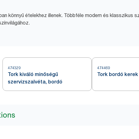
an könnyű ételekhez illenek. Többféle modern és klasszikus sz
színvilágához.
474329
474469
Tork kiváló minőségű
Tork bordó kerek
szervizszalvéta, bordó
tions