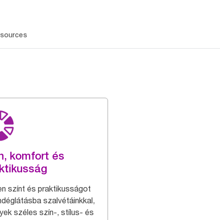
sources
n, komfort és
ktikusság
en színt és praktikusságot
ndéglátásba szalvétáinkkal,
yek széles szín-, stílus- és