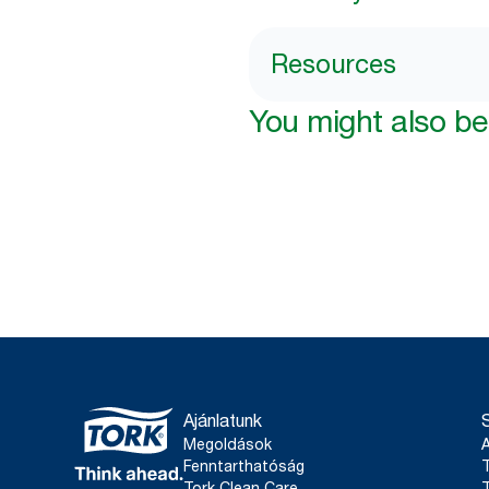
Resources
You might also be 
Ajánlatunk
Megoldások
Fenntarthatóság
T
Tork Clean Care
T