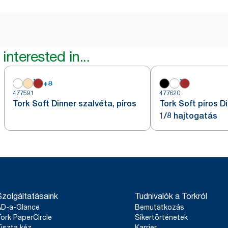
interested in...
+
8
477591
477620
Tork Soft Dinner szalvéta, piros
Tork Soft piros D
1/8 hajtogatás
Szolgáltatásaink
Tudnivalók a Torkról
AD-a-Glance
Bemutatkozás
ork PaperCircle
Sikertörténetek
iszta kéz
Karrier