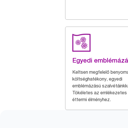
Egyedi emblémáz
Keltsen megfelelő benyom
költséghatékony, egyedi
emblémázású szalvétáinkka
Tökéletes az emlékezetes
éttermi élményhez.