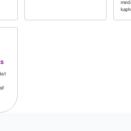
minő
kaph
ás
ást
l!