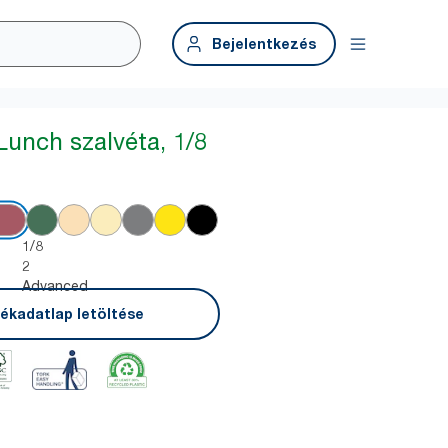
Bejelentkezés
Lunch szalvéta, 1/8
1/8
2
Advanced
ékadatlap letöltése