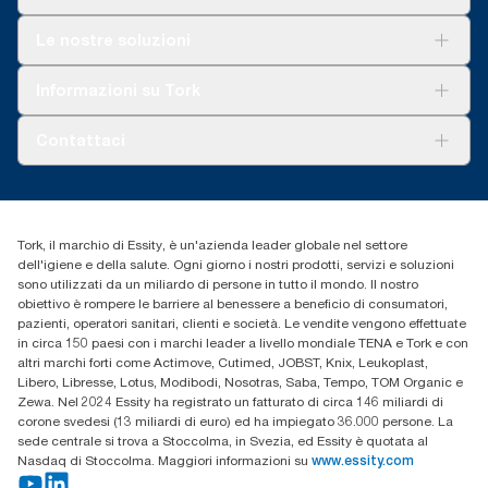
Soluzioni
Le nostre soluzioni
Sostenibilità
Tork Clean Care
Tork Vision Pulizia
Informazioni su Tork
AD-a-Glance
Tork PaperCircle
Chi siamo
Contattaci
Storie di successo
cfomitaly@torkglobal.com
+39 0331 443896
Trova un distributore
Tork, il marchio di Essity, è un'azienda leader globale nel settore
dell'igiene e della salute. Ogni giorno i nostri prodotti, servizi e soluzioni
sono utilizzati da un miliardo di persone in tutto il mondo. Il nostro
obiettivo è rompere le barriere al benessere a beneficio di consumatori,
pazienti, operatori sanitari, clienti e società. Le vendite vengono effettuate
in circa 150 paesi con i marchi leader a livello mondiale TENA e Tork e con
altri marchi forti come Actimove, Cutimed, JOBST, Knix, Leukoplast,
Libero, Libresse, Lotus, Modibodi, Nosotras, Saba, Tempo, TOM Organic e
Zewa. Nel 2024 Essity ha registrato un fatturato di circa 146 miliardi di
corone svedesi (13 miliardi di euro) ed ha impiegato 36.000 persone. La
sede centrale si trova a Stoccolma, in Svezia, ed Essity è quotata al
Nasdaq di Stoccolma. Maggiori informazioni su
www.essity.com