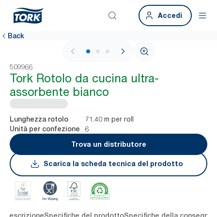
Accedi
Back
1 / 3
509966
Tork Rotolo da cucina ultra-
assorbente bianco
71.40 m per roll
Lunghezza rotolo
6
Unità per confezione
Trova un distributore
Scarica la scheda tecnica del prodotto
li
Descrizione
Specifiche del prodotto
Specifiche della consegna
S