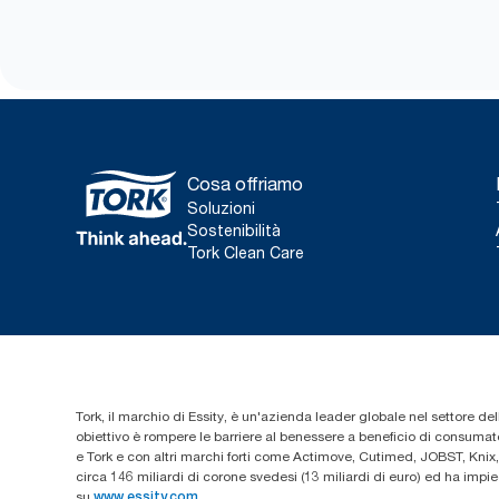
Cosa offriamo
Soluzioni
Sostenibilità
Tork Clean Care
Tork, il marchio di Essity, è un'azienda leader globale nel settore dell
obiettivo è rompere le barriere al benessere a beneficio di consumator
e Tork e con altri marchi forti come Actimove, Cutimed, JOBST, Knix,
circa 146 miliardi di corone svedesi (13 miliardi di euro) ed ha imp
su
www.essity.com