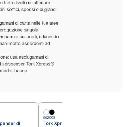
 di alto livello un ulteriore
i soffici, spessi e di grandi
gamani di carta nelle tue aree
l’erogazione singola
 risparmio sui costi, riducendo
mani molto assorbenti ad
zione: usa asciugamani di
tti dispenser Tork Xpress®
a medio-bassa
552008
5
penser di
Tork Xpress® Dispenser per