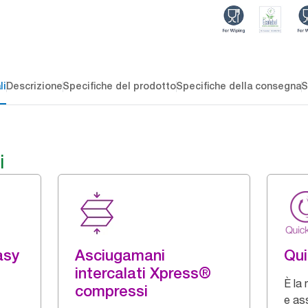
li
Descrizione
Specifiche del prodotto
Specifiche della consegna
S
i
asy
Asciugamani
Qu
intercalati Xpress®
È la 
compressi
e as