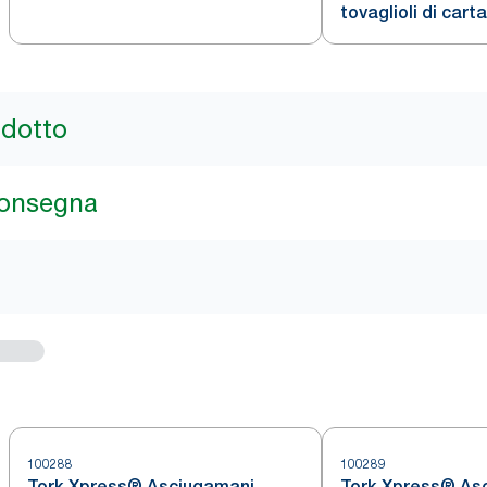
tovaglioli di carta
Inox H2
monouso, bianco,
odotto
consegna
100288
100289
Tork Xpress® Asciugamani
Tork Xpress® As