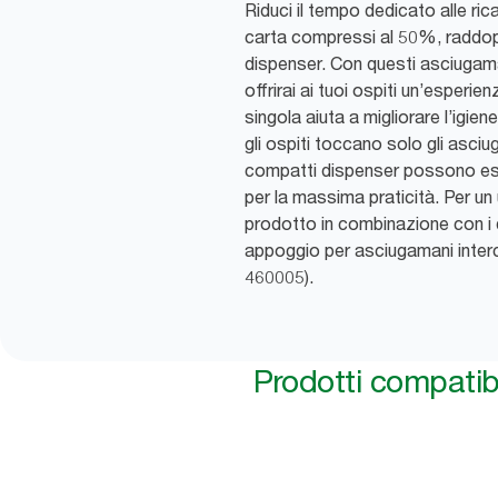
Riduci il tempo dedicato alle ri
carta compressi al 50%, raddop
dispenser. Con questi asciugama
offrirai ai tuoi ospiti un’esperie
singola aiuta a migliorare l’igiene
gli ospiti toccano solo gli asciu
compatti dispenser possono esser
per la massima praticità. Per un u
prodotto in combinazione con i
appoggio per asciugamani inter
460005).
Prodotti compatibi