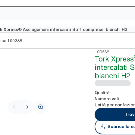
k Xpress® Asciugamani intercalati Soft compressi bianchi H2
sce
100288
100888
Tork Xpress
intercalati 
bianchi H2
Qualità
Numero veli
Unità per confezio
Trov
Scarica la s