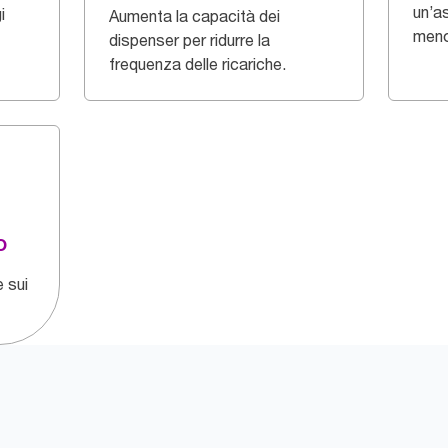
un’a
i
Aumenta la capacità dei
meno
dispenser per ridurre la
frequenza delle ricariche.
o
e sui