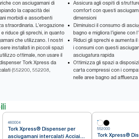
cariche con asciugamani di
Assicura agli ospiti di strutture
piando la capacità dei
comfort con questi asciugaman
ni morbidi e assorbenti
dimensioni
nza straordinaria. L’erogazione
Diminuisci il consumo di asciu
 e riduce gli sprechi, in quanto
bagno e migliora l’igiene con 
gamani che utilizzano. I nostri
Riduci gli sprechi e aumenta il
e installati in piccoli spazi
i consumi con questi asciuga
tilizzo ottimale, non usare il
asciugatura rapida
 dispenser Tork Xpress da
Ottimizza gli spazi a disposi
calati (552200, 552208,
carta compressi con i compa
nelle aree bagno ad affluenz
li
460004
Tork Xpress® Dispenser per
552000
Tork Xpress® Dis
asciugamani intercalati Acciaio