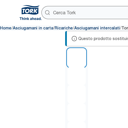
/
/
/
/
Home
Asciugamani in carta
Ricariche
Asciugamani intercalati
Tor
Questo prodotto sostitui
1 of 7