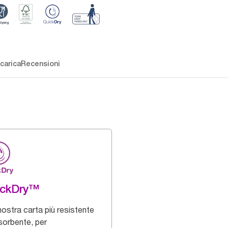
carica
Recensioni
ickDry™
nostra carta più resistente
sorbente, per