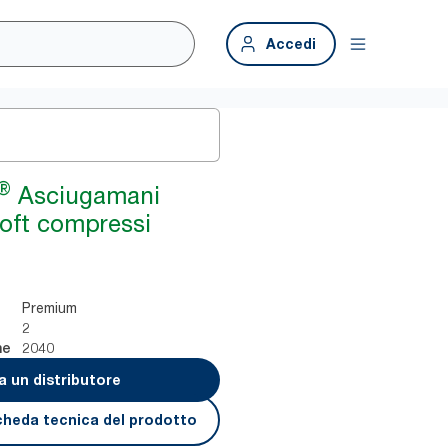
Accedi
®
Asciugamani
Soft compressi
Premium
2
2040
ne
a un distributore
cheda tecnica del prodotto