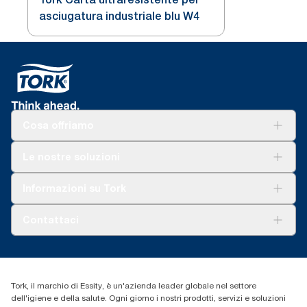
asciugatura industriale blu W4
Cosa offriamo
Soluzioni
Le nostre soluzioni
Sostenibilità
Tork Clean Care
Tork Vision Pulizia
Informazioni su Tork
AD-a-Glance
Tork PaperCircle
Chi siamo
Contattaci
Storie di successo
cfomitaly@torkglobal.com
+39 0331 443896
Trova un distributore
Tork, il marchio di Essity, è un'azienda leader globale nel settore
dell'igiene e della salute. Ogni giorno i nostri prodotti, servizi e soluzioni