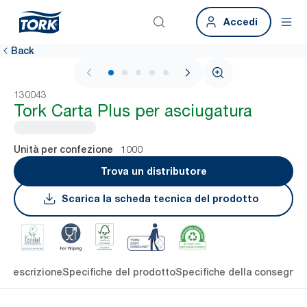
Accedi
Back
1 / 5
130043
Tork Carta Plus per asciugatura
1000
Unità per confezione
Trova un distributore
Scarica la scheda tecnica del prodotto
li
Descrizione
Specifiche del prodotto
Specifiche della consegna
S