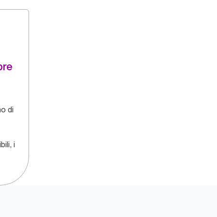
bre
no di
li, i