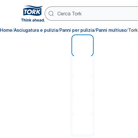
/
/
/
/
Home
Asciugatura e pulizia
Panni per pulizia
Panni multiuso
Tork
1 of 5