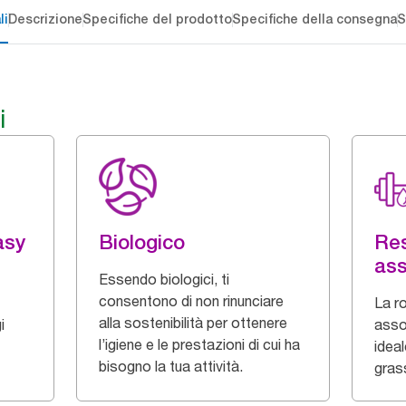
li
Descrizione
Specifiche del prodotto
Specifiche della consegna
S
i
asy
Biologico
Res
ass
Essendo biologici, ti
consentono di non rinunciare
La ro
alla sostenibilità per ottenere
i
asso
l’igiene e le prestazioni di cui ha
ideal
bisogno la tua attività.
grass