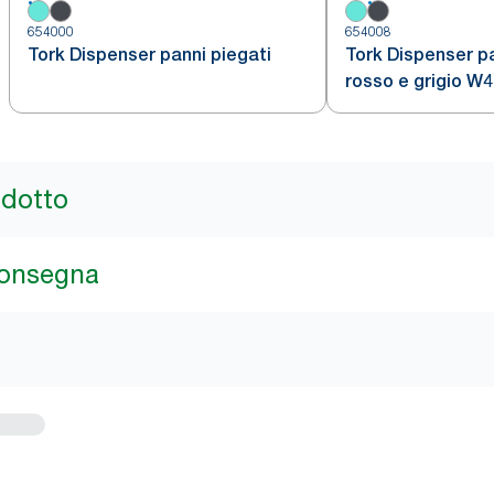
654000
654008
Tork Dispenser panni piegati
Tork Dispenser pa
rosso e grigio W4
odotto
consegna