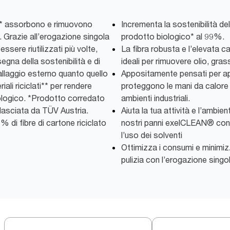
ici* assorbono e rimuovono
Incrementa la sostenibilità del
Grazie all’erogazione singola
prodotto biologico* al 99%.
sere riutilizzati più volte,
La fibra robusta e l’elevata 
egna della sostenibilità e di
ideali per rimuovere olio, gras
allaggio esterno quanto quello
Appositamente pensati per ap
ali riciclati** per rendere
proteggono le mani da calore 
logico. *Prodotto corredato
ambienti industriali.
ilasciata da TÜV Austria.
Aiuta la tua attività e l’ambie
 di fibre di cartone riciclato
nostri panni exelCLEAN® cons
l’uso dei solventi
Ottimizza i consumi e minimizz
pulizia con l’erogazione singo