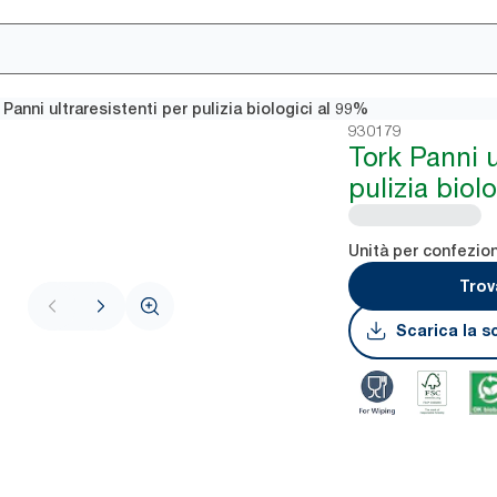
 Panni ultraresistenti per pulizia biologici al 99%
930179
Tork Panni u
pulizia biol
Unità per confezio
Trov
Scarica la s