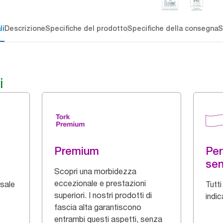
li
Descrizione
Specifiche del prodotto
Specifiche della consegna
S
i
Premium
Per
sen
Scopri una morbidezza
eccezionale e prestazioni
 sale
Tutti
superiori. I nostri prodotti di
indi
fascia alta garantiscono
entrambi questi aspetti, senza