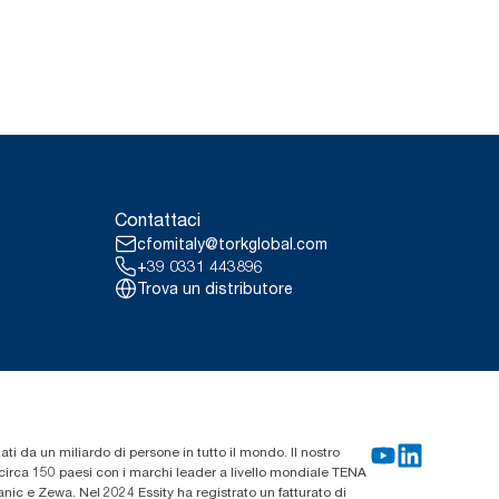
Contattaci
cfomitaly@torkglobal.com
+39 0331 443896
Trova un distributore
zati da un miliardo di persone in tutto il mondo. Il nostro
n circa 150 paesi con i marchi leader a livello mondiale TENA
ic e Zewa. Nel 2024 Essity ha registrato un fatturato di