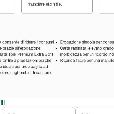
rinunciare allo stile.
k consente di ridurre i consumi
Erogazione singola per consum
ne grazie all’erogazione
Carta raffinata, elevato grad
calata Tork Premium Extra Soft
morbidezza per un ricordo ind
 tattile a prestazioni più che
Ricarica facile per una manut
è ideale per aree bagno ad
lare negli ambienti sanitari e
li