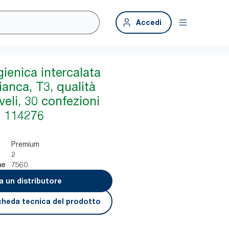
Accedi
gienica intercalata
ianca, T3, qualità
eli, 30 confezioni
, 114276
Premium
2
7560
ne
a un distributore
cheda tecnica del prodotto