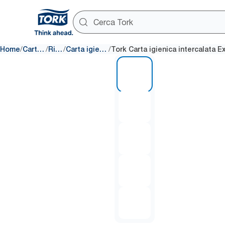
/
/
/
/
Home
Carta igienica
Ricariche
Carta igienica intercalata
1 of 5