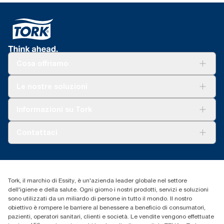
Cosa offriamo
Soluzioni
Le nostre soluzioni
Sostenibilità
Tork Clean Care
Tork Vision Pulizia
Informazioni su Tork
AD-a-Glance
Tork PaperCircle
Chi siamo
Contattaci
Storie di successo
cfomitaly@torkglobal.com
+39 0331 443896
Trova un distributore
Tork, il marchio di Essity, è un'azienda leader globale nel settore
dell'igiene e della salute. Ogni giorno i nostri prodotti, servizi e soluzioni
sono utilizzati da un miliardo di persone in tutto il mondo. Il nostro
obiettivo è rompere le barriere al benessere a beneficio di consumatori,
pazienti, operatori sanitari, clienti e società. Le vendite vengono effettuate