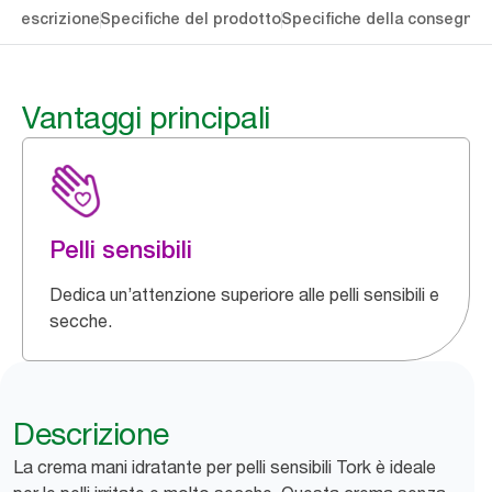
li
Descrizione
Specifiche del prodotto
Specifiche della consegna
S
Vantaggi principali
Pelli sensibili
Dedica un’attenzione superiore alle pelli sensibili e
secche.
Descrizione
La crema mani idratante per pelli sensibili Tork è ideale