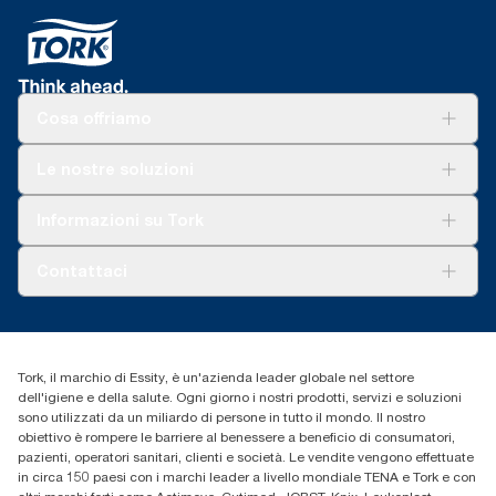
Cosa offriamo
Soluzioni
Le nostre soluzioni
Sostenibilità
Tork Clean Care
Tork Vision Pulizia
Informazioni su Tork
AD-a-Glance
Tork PaperCircle
Chi siamo
Contattaci
Storie di successo
cfomitaly@torkglobal.com
+39 0331 443896
Trova un distributore
Tork, il marchio di Essity, è un'azienda leader globale nel settore
dell'igiene e della salute. Ogni giorno i nostri prodotti, servizi e soluzioni
sono utilizzati da un miliardo di persone in tutto il mondo. Il nostro
obiettivo è rompere le barriere al benessere a beneficio di consumatori,
pazienti, operatori sanitari, clienti e società. Le vendite vengono effettuate
in circa 150 paesi con i marchi leader a livello mondiale TENA e Tork e con