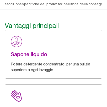
li
Descrizione
Specifiche del prodotto
Specifiche della consegna
S
Vantaggi principali
Sapone liquido
Potere detergente concentrato, per una pulizia
superiore a ogni lavaggio.