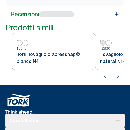
Recensioni
Prodotti simili
10840
12830
Tork Tovagliolo Xpressnap®
Tovagliolo T
bianco N4
natural N14
Cosa offriamo