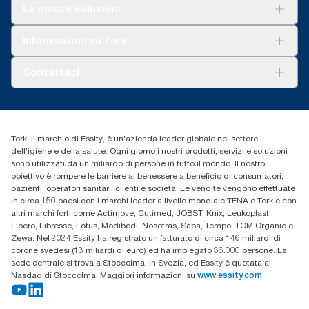
Soluzioni
Le nostre soluzioni
Sostenibilità
Tork Clean Care
Tork Vision Pulizia
Informazioni su Tork
AD-a-Glance
Tork PaperCircle
Chi siamo
Contattaci
Storie di successo
cfomitaly@torkglobal.com
+39 0331 443896
Trova un distributore
Tork, il marchio di Essity, è un'azienda leader globale nel settore
dell'igiene e della salute. Ogni giorno i nostri prodotti, servizi e soluzioni
sono utilizzati da un miliardo di persone in tutto il mondo. Il nostro
obiettivo è rompere le barriere al benessere a beneficio di consumatori,
pazienti, operatori sanitari, clienti e società. Le vendite vengono effettuate
in circa 150 paesi con i marchi leader a livello mondiale TENA e Tork e con
altri marchi forti come Actimove, Cutimed, JOBST, Knix, Leukoplast,
Libero, Libresse, Lotus, Modibodi, Nosotras, Saba, Tempo, TOM Organic e
Zewa. Nel 2024 Essity ha registrato un fatturato di circa 146 miliardi di
corone svedesi (13 miliardi di euro) ed ha impiegato 36.000 persone. La
sede centrale si trova a Stoccolma, in Svezia, ed Essity è quotata al
Nasdaq di Stoccolma. Maggiori informazioni su
www.essity.com