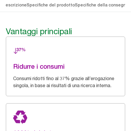
li
Descrizione
Specifiche del prodotto
Specifiche della consegna
S
Vantaggi principali
Ridurre i consumi
Consumi ridotti fino al 37% grazie all’erogazione
singola, in base ai risultati di una ricerca interna.