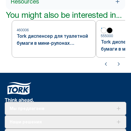
Resources
You might also be interested in...
460006
Tork диспенсер для туалетной
555000
Tork диспен
бумаги в мини-рулонах
бумаги в ми
формата Jumbo, стальной,
формата Jum
система T2
система T2
Мы предлагаем
Решения
Наши решения
Устойчивое развитие