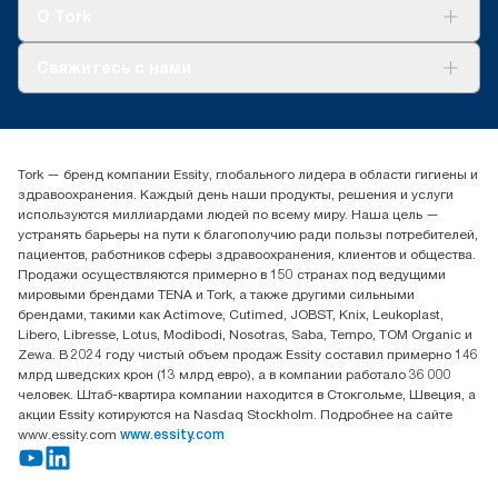
Tork Clean Care
AD-a-Glance
О Tork
О нас
Свяжитесь с нами
Истории успеха
timur.ageyev@essity.com
(+7) 777 779 0095
Найдите дистрибьютора
Tork — бренд компании Essity, глобального лидера в области гигиены и
Контакты на рынках СНГ
здравоохранения. Каждый день наши продукты, решения и услуги
ООО «Эссити», Представительство в Казахстане Пр.
используются миллиардами людей по всему миру. Наша цель —
Достык, 210, 2 блок, 3 этаж,
устранять барьеры на пути к благополучию ради пользы потребителей,
офис №32 050051, г.
пациентов, работников сферы здравоохранения, клиентов и общества.
Алматы, Казахстан
Продажи осуществляются примерно в 150 странах под ведущими
мировыми брендами TENA и Tork, а также другими сильными
брендами, такими как Actimove, Cutimed, JOBST, Knix, Leukoplast,
Libero, Libresse, Lotus, Modibodi, Nosotras, Saba, Tempo, TOM Organic и
Zewa. В 2024 году чистый объем продаж Essity составил примерно 146
млрд шведских крон (13 млрд евро), а в компании работало 36 000
человек. Штаб-квартира компании находится в Стокгольме, Швеция, а
акции Essity котируются на Nasdaq Stockholm. Подробнее на сайте
www.essity.com
www.essity.com