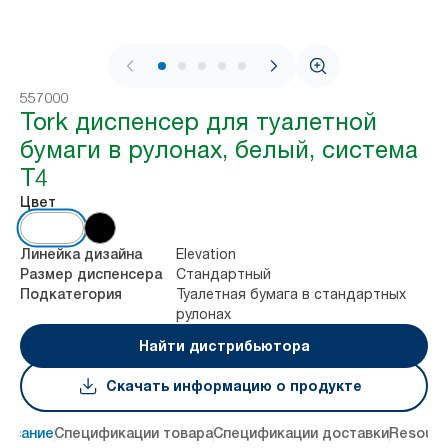
1 / 8
557000
Tork диспенсер для туалетной
бумаги в рулонах, белый, система
T4
Цвет
Elevation
Линейка дизайна
Стандартный
Размер диспенсера
Туалетная бумага в стандартных
Подкатегория
рулонах
Найти дистрибьютора
Скачать информацию о продукте
писание
Спецификации товара
Спецификации доставки
Resourc