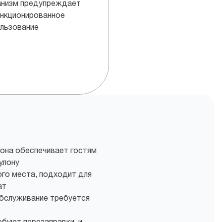
анизм предупреждает
нкционированное
льзование
она обеспечивает гостям
улону
ого места, подходит для
ат
обслуживание требуется
буют перезаправки, и