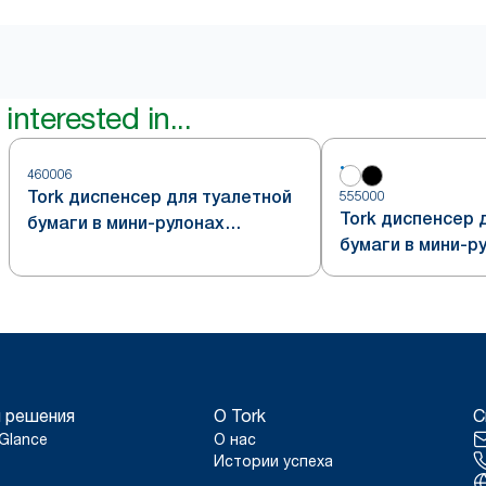
interested in...
460006
Tork диспенсер для туалетной
555000
Tork диспенсер 
бумаги в мини-рулонах
бумаги в мини-р
формата Jumbo, стальной,
формата Jumbo,
система T2
система T2
 решения
О Tork
С
Glance
О нас
Истории успеха