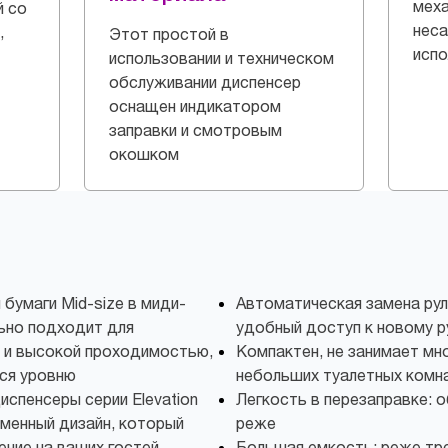
мех
й со
неса
,
Этот простой в
испо
использовании и техническом
обслуживании диспенсер
оснащен индикатором
заправки и смотровым
окошком
 бумаги Mid-size в миди-
Автоматическая замена рул
льно подходит для
удобный доступ к новому р
й и высокой проходимостью,
Компактен, не занимает мн
ся уровню
небольших туалетных комн
испенсеры серии Elevation
Легкость в перезаправке: 
менный дизайн, который
реже
ение на ваших гостей.
Большая емкость: реже тре