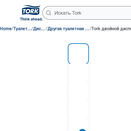
/
/
/
/
Home
Туалетная бумага
Диспенсеры
Другая туалетная бумага и диспенсеры
1 of 8