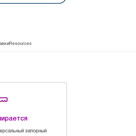
авки
Resources
пирается
ерсальный запорный