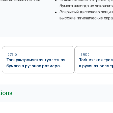
бумага никогда не закончи
Закрытый диспенсер защищ
высокие гигиенические хар
127510
127520
Tork ультрамягкая туалетная
Tork мягкая туа
бумага в рулонах размера
в рулонах разме
миди, белая, система T6
белая, система 
tions