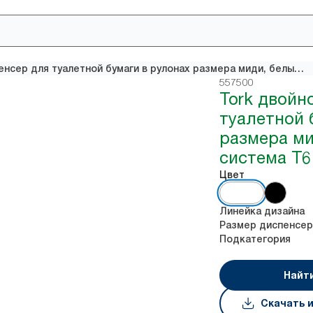
Tork двойной диспенсер для туалетной бумаги в рулонах размера миди, белый, система T6
557500
Tork двойн
туалетной 
размера ми
система T6
Цвет
Линейка дизайна
Размер диспенсер
Подкатегория
Найт
Скачать 