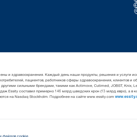
гигиены и здравоохранения. Каждый день наши продукты, решения и услуги 
 потребителей, пациентов, работников сферы здравоохранения, клиентов и 
угими сильными брендами, такими как Actimove, Cutimed, JOBST, Knix, Leukop
даж Essity составил примерно 146 млрд шведских крон (13 млрд евро), а в 
уются на Nasdaq Stockholm. Подробнее на сайте www.essity.com
www.essity
и файлов cookie