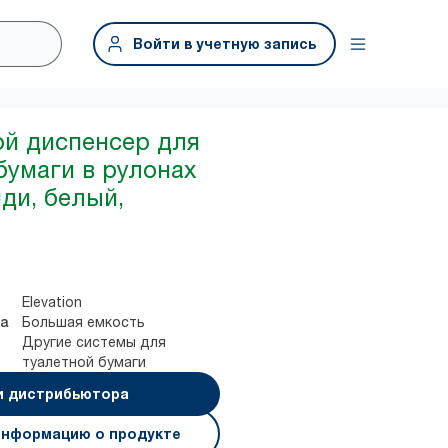
Войти в учетную запись
ой диспенсер для
бумаги в рулонах
ди, белый,
Elevation
Большая емкость
а
Другие системы для
туалетной бумаги
и дистрибьютора
информацию о продукте