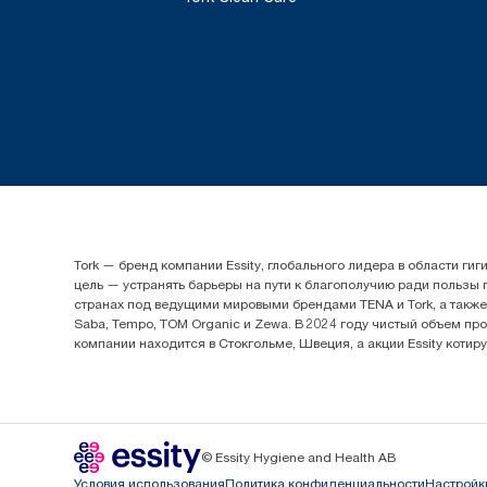
Tork — бренд компании Essity, глобального лидера в области 
цель — устранять барьеры на пути к благополучию ради пользы
странах под ведущими мировыми брендами TENA и Tork, а также др
Saba, Tempo, TOM Organic и Zewa. В 2024 году чистый объем про
компании находится в Стокгольме, Швеция, а акции Essity котир
© Essity Hygiene and Health AB
Условия использования
Политика конфиденциальности
Настройк