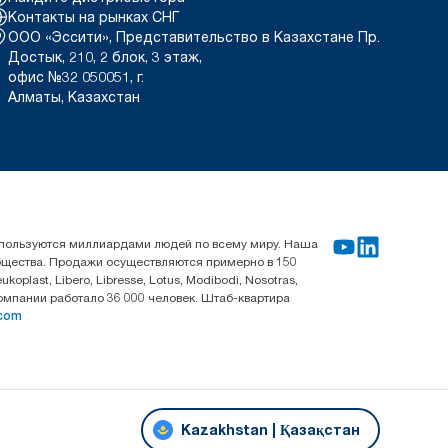
Контакты на рынках СНГ
ООО «Эссити», Представительство в Казахстане Пр.
Достык, 210, 2 блок, 3 этаж,
офис №32 050051, г.
Алматы, Казахстан
используются миллиардами людей по всему миру. Наша
общества. Продажи осуществляются примерно в 150
last, Libero, Libresse, Lotus, Modibodi, Nosotras,
компании работало 36 000 человек. Штаб-квартира
.com
Kazakhstan | Қазақстан