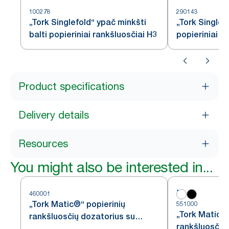
100278
290143
„Tork Singlefold“ ypač minkšti
„Tork Singlefo
balti popieriniai rankšluosčiai H3
popieriniai r
Product specifications
Delivery details
Resources
You might also be interested in...
460001
„Tork Matic®“ popierinių
551000
„Tork Matic®“
rankšluosčių dozatorius su
rankšluosčių 
„Intuition“ jutikliu, nerūdijančiojo