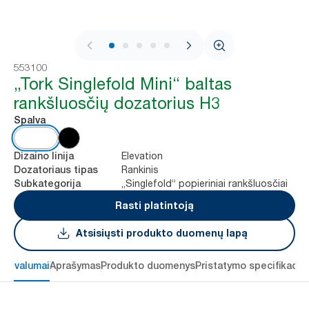
1 / 8
553100
„Tork Singlefold Mini“ baltas
rankšluosčių dozatorius H3
Spalva
Elevation
Dizaino linija
Rankinis
Dozatoriaus tipas
„Singlefold“ popieriniai rankšluosčiai
Subkategorija
Rasti platintoją
Atsisiųsti produkto duomenų lapą
 privalumai
Aprašymas
Produkto duomenys
Pristatymo specifikacij