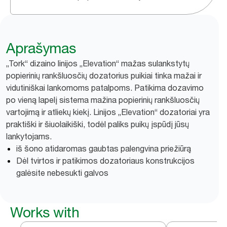
Aprašymas
„Tork“ dizaino linijos „Elevation“ mažas sulankstytų
popierinių rankšluosčių dozatorius puikiai tinka mažai ir
vidutiniškai lankomoms patalpoms. Patikima dozavimo
po vieną lapelį sistema mažina popierinių rankšluosčių
vartojimą ir atliekų kiekį. Linijos „Elevation“ dozatoriai yra
praktiški ir šiuolaikiški, todėl paliks puikų įspūdį jūsų
lankytojams.
iš šono atidaromas gaubtas palengvina priežiūrą
Dėl tvirtos ir patikimos dozatoriaus konstrukcijos
galėsite nebesukti galvos
Works with