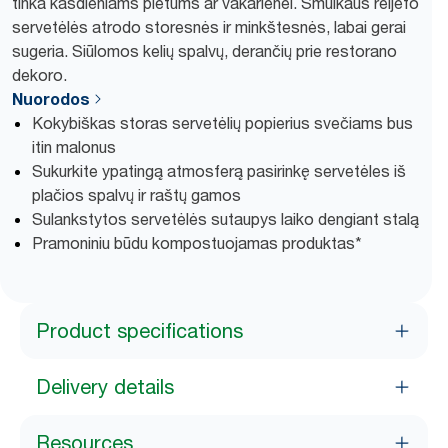
tinka kasdieniams pietums ar vakarienei. Smulkaus reljefo
servetėlės atrodo storesnės ir minkštesnės, labai gerai
sugeria. Siūlomos kelių spalvų, derančių prie restorano
dekoro.
Nuorodos
Kokybiškas storas servetėlių popierius svečiams bus
itin malonus
Sukurkite ypatingą atmosferą pasirinkę servetėles iš
plačios spalvų ir raštų gamos
Sulankstytos servetėlės sutaupys laiko dengiant stalą
Pramoniniu būdu kompostuojamas produktas*
Product specifications
Delivery details
Resources