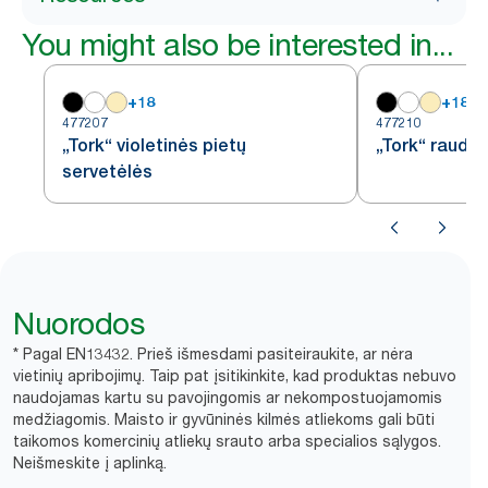
You might also be interested in...
+
18
+
18
477207
477210
„Tork“ violetinės pietų
„Tork“ raudo
servetėlės
Nuorodos
* Pagal EN13432. Prieš išmesdami pasiteiraukite, ar nėra
vietinių apribojimų. Taip pat įsitikinkite, kad produktas nebuvo
naudojamas kartu su pavojingomis ar nekompostuojamomis
medžiagomis. Maisto ir gyvūninės kilmės atliekoms gali būti
taikomos komercinių atliekų srauto arba specialios sąlygos.
Neišmeskite į aplinką.​