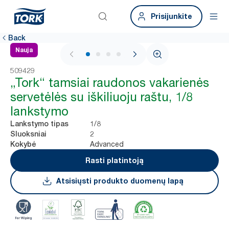
Prisijunkite
Back
Nauja
1 / 4
509429
„Tork“ tamsiai raudonos vakarienės
servetėlės su iškiliuoju raštu, 1/8
lankstymo
1/8
Lankstymo tipas
2
Sluoksniai
Advanced
Kokybė
Rasti platintoją
Atsisiųsti produkto duomenų lapą