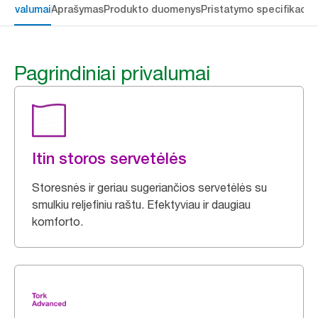
 privalumai
Aprašymas
Produkto duomenys
Pristatymo specifikacij
Pagrindiniai privalumai
Itin storos servetėlės
Storesnės ir geriau sugeriančios servetėlės su
smulkiu reljefiniu raštu. Efektyviau ir daugiau
komforto.