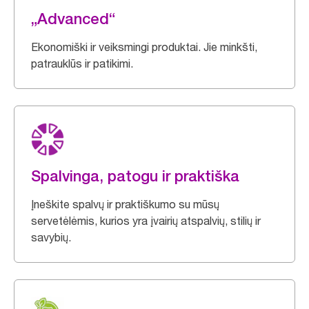
„Advanced“
Ekonomiški ir veiksmingi produktai. Jie minkšti,
patrauklūs ir patikimi.
Spalvinga, patogu ir praktiška
Įneškite spalvų ir praktiškumo su mūsų
servetėlėmis, kurios yra įvairių atspalvių, stilių ir
savybių.