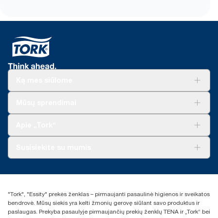
Ką mes siūlome
Sprendimai verslui
Mūsų sprendimai
Tvarumas
„Tork Clean Care“
„Tork Vision“ valymas
Apie „Tork“
„AD-a-Glance“
Apie mus
Susisiekite su mumis
Sėkmės istorijos
Naujienos ir pranešimai spaudai
torklt@essity.com
+370 5 268 3455
Rasti platintoją
"Tork", "Essity" prekės ženklas – pirmaujanti pasaulinė higienos ir sveikatos
UAB Essity Lithuania
bendrovė. Mūsų siekis yra kelti žmonių gerovę siūlant savo produktus ir
Naugarduko g. 98
paslaugas. Prekyba pasaulyje pirmaujančių prekių ženklų TENA ir „Tork“ bei
LT-03160 Vilnius, Lietuva