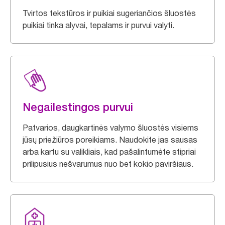
Tvirtos tekstūros ir puikiai sugeriančios šluostės
puikiai tinka alyvai, tepalams ir purvui valyti.
Negailestingos purvui
Patvarios, daugkartinės valymo šluostės visiems
jūsų priežiūros poreikiams. Naudokite jas sausas
arba kartu su valikliais, kad pašalintumėte stipriai
prilipusius nešvarumus nuo bet kokio paviršiaus.