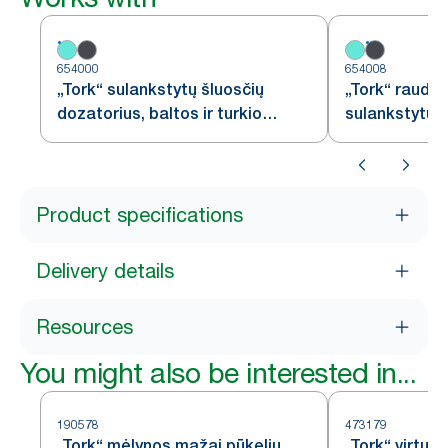
654000
654008
„Tork“ sulankstytų šluosčių
„Tork“ raudo
dozatorius, baltos ir turkio
sulankstytų š
spalvų, W4
W4
Product specifications
Delivery details
Resources
You might also be interested in...
190578
473179
„Tork“ mėlynos mažai pūkelių
„Tork“ virtuv