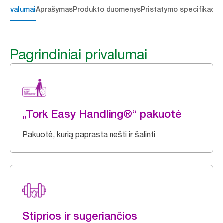
 privalumai
Aprašymas
Produkto duomenys
Pristatymo specifikacij
Pagrindiniai privalumai
„Tork Easy Handling®“ pakuotė
Pakuotė, kurią paprasta nešti ir šalinti
Stiprios ir sugeriančios