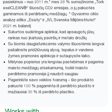
pasiekimus – nuo 2011 m.* mes 28 % sumažinome „Tork
exelCLEAN®“ šluosčių CO2 emisijas, o jų pakuotės
gaminamos iš perdirbamų medžiagų. * Gyvavimo ciklo
analizę atliko „Essity“ ir „IVL Svenska Miljöinstitutet“
2021 m. balandį
Sukurtos sudėtingai aplinkai, kad apsaugotų jūsų
rankas nuo įkaitusių paviršių ir metalo drožlių
Su šiomis daugiafunkcėmis valymo šluostėmis lengvai
pašalinsite pridžiūvusią alyvą, tepalus ir vandens
žymes pramonės aplinkoje ir sutaupysite laiko.
Mėlynas popierius yra lengviau pastebimas ir pagerina
maisto medžiagų atsekamumą, todėl maisto
perdirbimo pramonėje jį naudoti saugiau
Pagerinkite savo veiklos tvarumą – šio produkto
pakuotė 100 % pagaminta iš perdirbto pluošto ir
mažiausiai 30 % iš perdirbto plastiko.
Works with