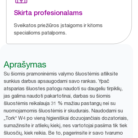
Skirta profesionalams
Sveikatos priežiūros įstaigoms ir kitoms
specialioms patalpoms.
Aprašymas
Su šiomis pramoninėmis valymo šluostėmis atliksite
sunkius darbus apsaugodami savo rankas. Ypač
atsparias šluostes patogu naudoti su daugeliu tirpiklių,
jas galima naudoti pakartotinai, darbas su šiomis
šluostėmis reikalauja 31 % mažiau pastangų nei su
nuomojamomis šluostėmis ir skudurais. Naudodami su
„Tork“ W4 po vieną higieniškai dozuojančiais dozatoriais,
sumažinsite ir atliekų kiekį, nes vartotojai pasiima tik tiek
šluosčių, kiek reikia. Be to, pagerinsite ir savo tvarumo