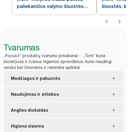
paliekančios valymo šluostės
šluostės, bal
W4
Tvarumas
„Focus4“ produktų tvarumo privalumai - „Tork“ kuria
iniciatyvas ir tvarius higienos sprendimus, kurie naudingi
verslui bei žmonėms ir nekenkia aplinkai.
Medžiagos ir pakuotės
„FSC®“ sertifikuoti užpildai – sudėtyje esantis
Naudojimas ir atliekos
medienos pluoštas yra išgautas atsakingai.
Vidinė pakuotė gaminama iš mažiausiai 30 %
Šluostes galima naudoti pakartotinai, todėl jų
Anglies dioksidas
perdirbto plastiko.
sunaudojama mažiau.
*
Tirpiklių naudojimą sumažina iki 40 %.
Nuo 2011 m. mes 28 % sumažinome „exelCLEAN“
Higiena visiems
*
gaminių anglies pėdsaką.