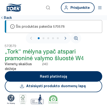
Prisijunkite
Back
Šis produktas pakeičia
570578
1 / 5
570579
„Tork“ mėlyna ypač atspari
pramoninė valymo šluostė W4
240
Vienetų skaičius
dėžėje
Rasti platintoją
Atsisiųsti produkto duomenų lapą