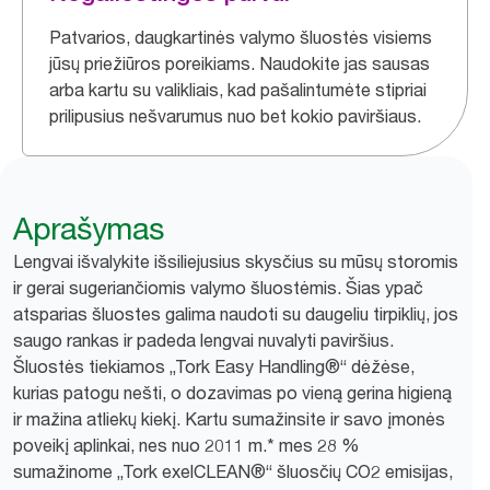
Patvarios, daugkartinės valymo šluostės visiems
jūsų priežiūros poreikiams. Naudokite jas sausas
arba kartu su valikliais, kad pašalintumėte stipriai
prilipusius nešvarumus nuo bet kokio paviršiaus.
Aprašymas
Lengvai išvalykite išsiliejusius skysčius su mūsų storomis
ir gerai sugeriančiomis valymo šluostėmis. Šias ypač
atsparias šluostes galima naudoti su daugeliu tirpiklių, jos
saugo rankas ir padeda lengvai nuvalyti paviršius.
Šluostės tiekiamos „Tork Easy Handling®“ dėžėse,
kurias patogu nešti, o dozavimas po vieną gerina higieną
ir mažina atliekų kiekį. Kartu sumažinsite ir savo įmonės
poveikį aplinkai, nes nuo 2011 m.* mes 28 %
sumažinome „Tork exelCLEAN®“ šluosčių CO2 emisijas,