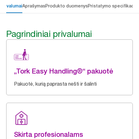
 privalumai
Aprašymas
Produkto duomenys
Pristatymo specifikacij
Pagrindiniai privalumai
„Tork Easy Handling®“ pakuotė
Pakuotė, kurią paprasta nešti ir šalinti
Skirta profesionalams