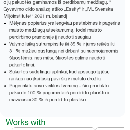
o jų pakuotės gaminamos iš perdirbamų medžiagų. *
Gyvavimo ciklo analizę atliko „Essity“ ir „IVL Svenska
Miljöinstitutet“ 2021 m. balandį
Mėlynas popierius yra lengviau pastebimas ir pagerina
maisto medžiagų atsekamumą, todėl maisto
perdirbimo pramonėje jį naudoti saugiau
Valymo laiką sutrumpinsite iki 35 % ir jums reikės iki
31 % mažiau pastangų nei dirbant su nuomojamomis
šluostėmis, nes mūsų šluostes galima naudoti
pakartotinai.
Sukurtos sudėtingai aplinkai, kad apsaugotų jūsų
rankas nuo įkaitusių paviršių ir metalo drožlių
Pagerinkite savo veiklos tvarumą – šio produkto
pakuotė 100 % pagaminta iš perdirbto pluošto ir
mažiausiai 30 % iš perdirbto plastiko.
Works with