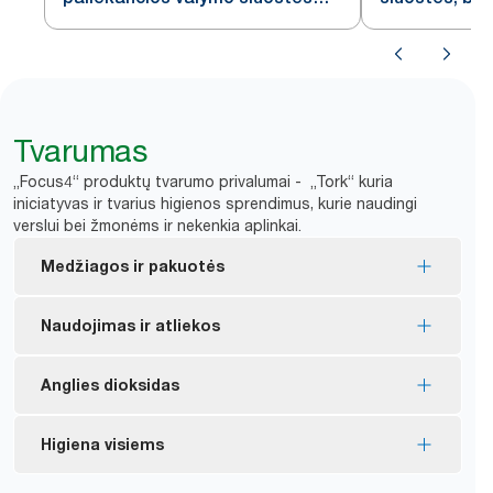
W4
Tvarumas
„Focus4“ produktų tvarumo privalumai - „Tork“ kuria
iniciatyvas ir tvarius higienos sprendimus, kurie naudingi
verslui bei žmonėms ir nekenkia aplinkai.
Medžiagos ir pakuotės
„FSC®“ sertifikuoti užpildai – sudėtyje esantis
Naudojimas ir atliekos
medienos pluoštas yra išgautas atsakingai.
Vidinė pakuotė gaminama iš mažiausiai 30 %
Šluostes galima naudoti pakartotinai, todėl jų
Anglies dioksidas
perdirbto plastiko.
sunaudojama mažiau.
*
Tirpiklių naudojimą sumažina iki 40 %.
Nuo 2011 m. mes 28 % sumažinome „exelCLEAN“
Higiena visiems
*
gaminių anglies pėdsaką.
**
20 % mažiau pakavimo atliekų.