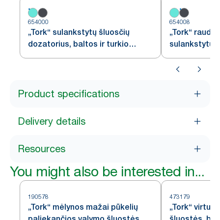
654000
654008
„Tork“ sulankstytų šluosčių
„Tork“ raudo
dozatorius, baltos ir turkio
sulankstytų š
spalvų, W4
W4
Product specifications
Delivery details
Resources
You might also be interested in...
190578
473179
„Tork“ mėlynos mažai pūkelių
„Tork“ virtuv
paliekančios valymo šluostės
šluostės, bal