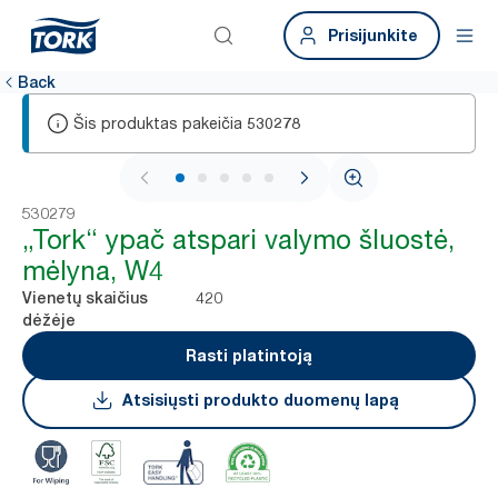
Prisijunkite
Back
Šis produktas pakeičia
530278
1 / 6
530279
„Tork“ ypač atspari valymo šluostė,
mėlyna, W4
420
Vienetų skaičius
dėžėje
Rasti platintoją
Atsisiųsti produkto duomenų lapą