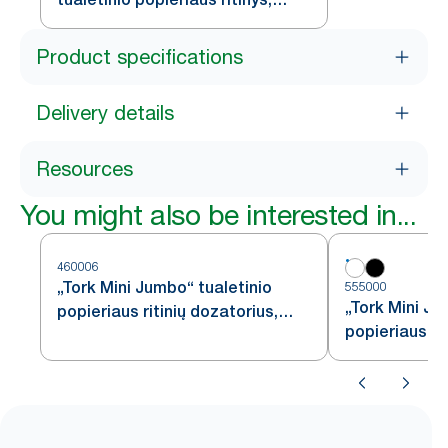
baltas, T9
Product specifications
Delivery details
Resources
You might also be interested in...
460006
„Tork Mini Jumbo“ tualetinio
555000
„Tork Mini Ju
popieriaus ritinių dozatorius,
popieriaus ri
nerūdijančiojo plieno, T2
baltas, T2