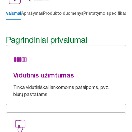
 privalumai
Aprašymas
Produkto duomenys
Pristatymo specifikacij
Pagrindiniai privalumai
Vidutinis užimtumas
Tinka vidutiniškai lankomoms patalpoms, pvz.,
biurų pastatams