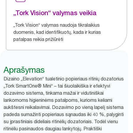
„Tork Vision“ valymas veikia
„Tork Vision“ valymas naudoja tikralaikius
duomenis, kad identifikuotų, kada ir kurias
patalpas reikia prižiūrėti
Aprašymas
Dizaino „Elevation“ tualetinio popieriaus ritinių dozatorius
„Tork SmartOne® Mini“ – tai šiuolaikiška ir efektyvi
dozavimo sistema, tinkama mažai ir vidutiniškai
lankomoms higieninėms patalpoms, kurioms keliami
aukštesni reikalavimai. Dozavimo po vieną lapelį sistema
padeda sumažinti popieriaus sąnaudas iki 40 %, palyginti
su įprastiniais dideliais ritinėlių dozatoriais. Todėl vienu
ritinėliu pasinaudos daugiau lankytojų. Praktiški