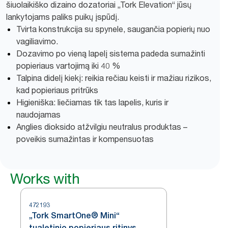
šiuolaikiško dizaino dozatoriai „Tork Elevation“ jūsų
lankytojams paliks puikų įspūdį.
Tvirta konstrukcija su spynele, saugančia popierių nuo
vagiliavimo.
Dozavimo po vieną lapelį sistema padeda sumažinti
popieriaus vartojimą iki 40 %
Talpina didelį kiekį: reikia rečiau keisti ir mažiau rizikos,
kad popieriaus pritrūks
Higieniška: liečiamas tik tas lapelis, kuris ir
naudojamas
Anglies dioksido atžvilgiu neutralus produktas –
poveikis sumažintas ir kompensuotas
Works with
472193
„Tork SmartOne® Mini“
tualetinio popieriaus ritinys,