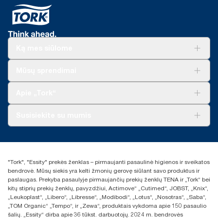
**
vienam naudojimui. (Galioja tik ES)
*
Nuo 2023 m. gegužės mėn. galioja Europoje (išskyrus
Prancūziją) parduodamiems arba nuomojamiems dozatoriams.
„ClimatePartner“ sertifikuotas produktas: www.climate-
Ką mes siūlome
id.com/en-gb/9VIUDN.
**
Sprendimai verslui
Tai „Tork SmartOne®“ Europai skirtų užpildų asortimento
Mūsų sprendimai
duomenys vienam vartotojui. Remiantis trečiosios šalies
Tvarumas
peržiūrėtais gyvavimo ciklo vertinimais (LCA), apimančiais visų
„Tork Clean Care“
„Tork Vision“ valymas
Apie „Tork“
kokybės lygių užpildus ir vartojimo duomenis. Kadangi šie
„AD-a-Glance“
duomenys yra sistemos vidurkis, jie nėra skirti naudoti teikiant
anglies dioksido ataskaitas apie konkrečius gaminius ir
Apie mus
Susisiekite su mumis
suvartojimą.
Sėkmės istorijos
Naujienos ir pranešimai spaudai
torklt@essity.com
+370 5 268 3455
Rasti platintoją
"Tork", "Essity" prekės ženklas – pirmaujanti pasaulinė higienos ir sveikatos
UAB Essity Lithuania
bendrovė. Mūsų siekis yra kelti žmonių gerovę siūlant savo produktus ir
Naugarduko g. 98
paslaugas. Prekyba pasaulyje pirmaujančių prekių ženklų TENA ir „Tork“ bei
LT-03160 Vilnius, Lietuva
kitų stiprių prekių ženklų, pavyzdžiui, Actimove“ „Cutimed“, JOBST, „Knix“,
„Leukoplast“, „Libero“, „Libresse“, „Modibodi“, „Lotus“, „Nosotras“, „Saba“,
„TOM Organic“ „Tempo“, ir „Zewa“, produktais vykdoma apie 150 pasaulio
šalių. „Essity“ dirba apie 36 tūkst. darbuotojų. 2024 m. bendrovės