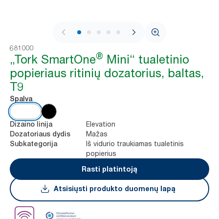
1 / 9
681000
®
„Tork SmartOne
Mini“ tualetinio
popieriaus ritinių dozatorius, baltas,
T9
Spalva
Elevation
Dizaino linija
Mažas
Dozatoriaus dydis
Iš vidurio traukiamas tualetinis
Subkategorija
popierius
Rasti platintoją
Atsisiųsti produkto duomenų lapą