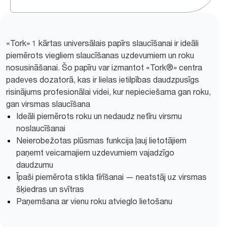
«Tork» 1 kārtas universālais papīrs slaucīšanai ir ideāli
piemērots viegliem slaucīšanas uzdevumiem un roku
nosusināšanai. Šo papīru var izmantot «Tork®» centra
padeves dozatorā, kas ir lielas ietilpības daudzpusīgs
risinājums profesionālai videi, kur nepieciešama gan roku,
gan virsmas slaucīšana
Ideāli piemērots roku un nedaudz netīru virsmu
noslaucīšanai
Neierobežotas plūsmas funkcija ļauj lietotājiem
paņemt veicamajiem uzdevumiem vajadzīgo
daudzumu
Īpaši piemērota stikla tīrīšanai — neatstāj uz virsmas
šķiedras un svītras
Paņemšana ar vienu roku atvieglo lietošanu