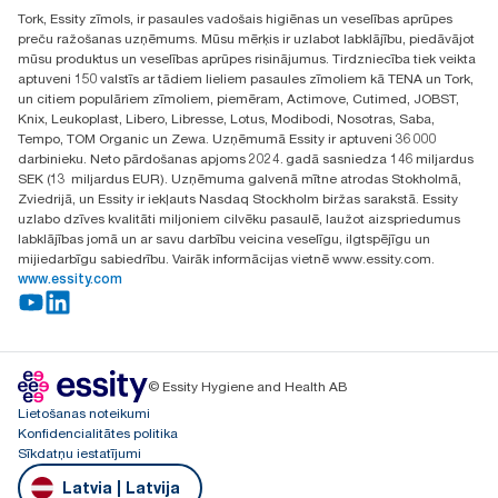
+371 292 73368
Tork, Essity zīmols, ir pasaules vadošais higiēnas un veselības aprūpes
Atrast izplatītāju
preču ražošanas uzņēmums. Mūsu mērķis ir uzlabot labklājību, piedāvājot
Ulbrokas street 19A
mūsu produktus un veselības aprūpes risinājumus. Tirdzniecība tiek veikta
Riga, Latvija
aptuveni 150 valstīs ar tādiem lieliem pasaules zīmoliem kā TENA un Tork,
LV-1028
un citiem populāriem zīmoliem, piemēram, Actimove, Cutimed, JOBST,
Knix, Leukoplast, Libero, Libresse, Lotus, Modibodi, Nosotras, Saba,
Tempo, TOM Organic un Zewa. Uzņēmumā Essity ir aptuveni 36 000
darbinieku. Neto pārdošanas apjoms 2024. gadā sasniedza 146 miljardus
SEK (13 miljardus EUR). Uzņēmuma galvenā mītne atrodas Stokholmā,
Zviedrijā, un Essity ir iekļauts Nasdaq Stockholm biržas sarakstā. Essity
uzlabo dzīves kvalitāti miljoniem cilvēku pasaulē, laužot aizspriedumus
labklājības jomā un ar savu darbību veicina veselīgu, ilgtspējīgu un
mijiedarbīgu sabiedrību. Vairāk informācijas vietnē www.essity.com.
www.essity.com
© Essity Hygiene and Health AB
Lietošanas noteikumi
Konfidencialitātes politika
Sīkdatņu iestatījumi
Latvia | Latvija