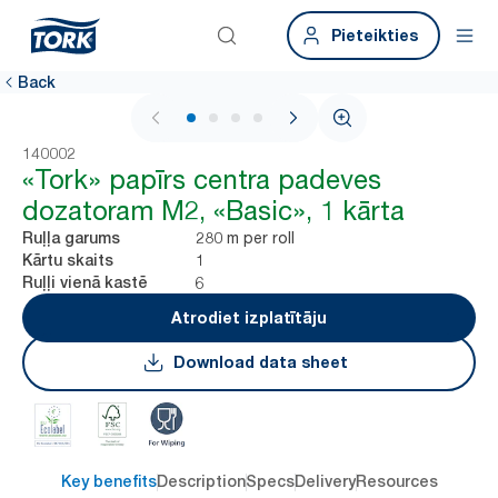
Pieteikties
Back
1 / 4
140002
«Tork» papīrs centra padeves
dozatoram M2, «Basic», 1 kārta
280 m per roll
Ruļļa garums
1
Kārtu skaits
6
Ruļļi vienā kastē
Atrodiet izplatītāju
Download data sheet
Key benefits
Description
Specs
Delivery
Resources