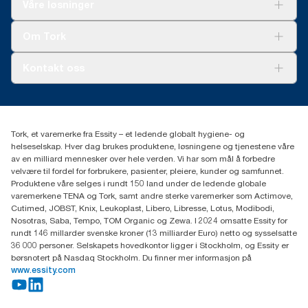
Løsninger
Våre løsninger
Bærekraft
Tork Clean Care
Tork Vision Renhold
Om Tork
AD-a-Glance
Tork PaperCircle
Om oss
Kontakt oss
Suksesshistorier
Presse og nyheter
kontakt@essity.com
(+47) 22 70 62 00
Essity Norway AS
Tork, et varemerke fra Essity – et ledende globalt hygiene- og
Fredrik Selmers vei 6
helseselskap. Hver dag brukes produktene, løsningene og tjenestene våre
0603 OSLO
av en milliard mennesker over hele verden. Vi har som mål å forbedre
velvære til fordel for forbrukere, pasienter, pleiere, kunder og samfunnet.
Produktene våre selges i rundt 150 land under de ledende globale
varemerkene TENA og Tork, samt andre sterke varemerker som Actimove,
Cutimed, JOBST, Knix, Leukoplast, Libero, Libresse, Lotus, Modibodi,
Nosotras, Saba, Tempo, TOM Organic og Zewa. I 2024 omsatte Essity for
rundt 146 millarder svenske kroner (13 milliarder Euro) netto og sysselsatte
36 000 personer. Selskapets hovedkontor ligger i Stockholm, og Essity er
børsnotert på Nasdaq Stockholm. Du finner mer informasjon på
www.essity.com