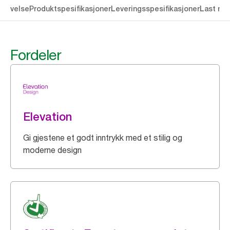
krivelse
Produktspesifikasjoner
Leveringsspesifikasjoner
Last ne
Fordeler
Elevation
Gi gjestene et godt inntrykk med et stilig og
moderne design