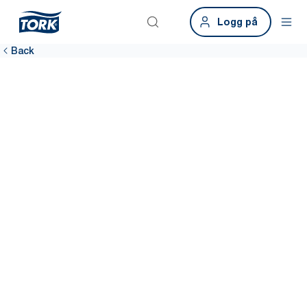
Logg på
Back