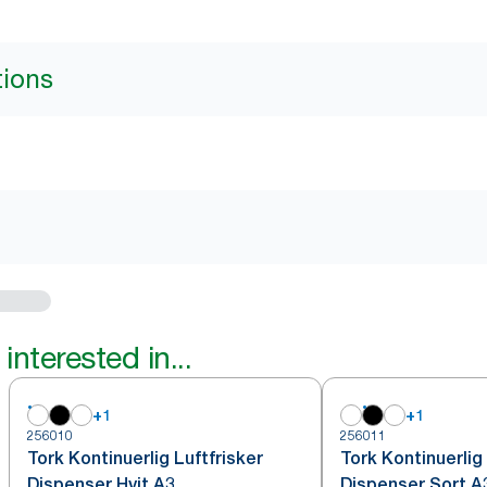
tions
interested in...
+
1
+
1
256010
256011
Tork Kontinuerlig Luftfrisker
Tork Kontinuerlig 
Dispenser Hvit A3
Dispenser Sort A