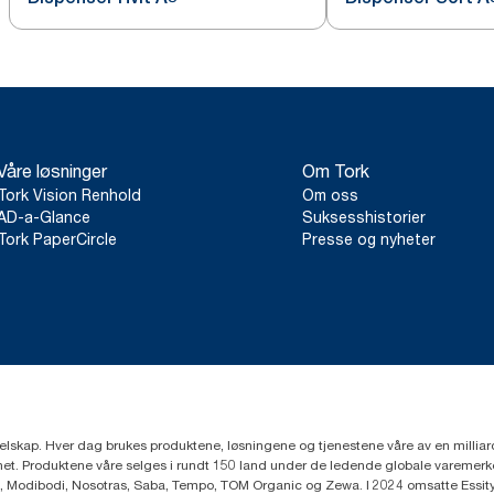
Våre løsninger
Om Tork
Tork Vision Renhold
Om oss
AD-a-Glance
Suksesshistorier
Tork PaperCircle
Presse og nyheter
eselskap. Hver dag brukes produktene, løsningene og tjenestene våre av en millia
mfunnet. Produktene våre selges i rundt 150 land under de ledende globale varem
, Modibodi, Nosotras, Saba, Tempo, TOM Organic og Zewa. I 2024 omsatte Essity f