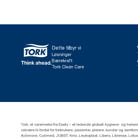
Dette tilbyr vi
Løsninger
Bærekraft
Tork Clean Care
Tork, et varemerke fra Essity – et ledende globalt hygiene- og hels
velvære til fordel for forbrukere, pasienter, pleiere, kunder og sa
Actimove, Cutimed, JOBST, Knix, Leukoplast, Libero, Libresse, Lotus