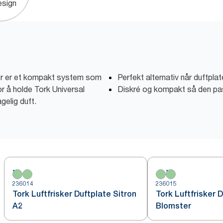
esign
der er et kompakt system som
Perfekt alternativ når duftpla
for å holde Tork Universal
Diskré og kompakt så den pa
gelig duft.
236014
236015
Tork Luftfrisker Duftplate Sitron
Tork Luftfrisker 
A2
Blomster