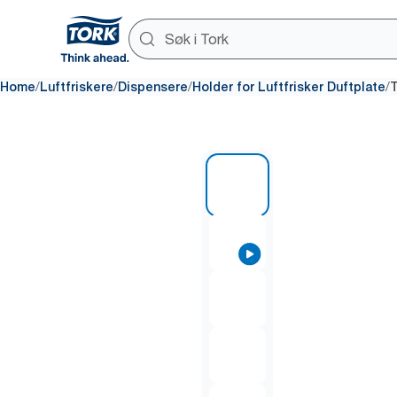
/
/
/
/
Home
Luftfriskere
Dispensere
Holder for Luftfrisker Duftplate
T
1 of 5