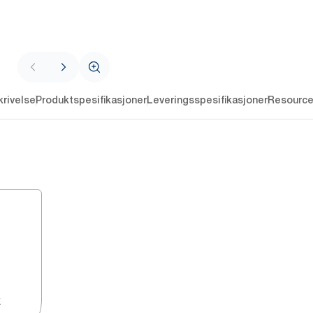
rivelse
Produktspesifikasjoner
Leveringsspesifikasjoner
Resourc
k