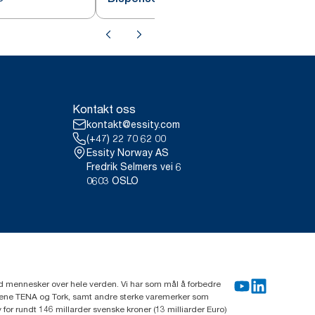
Kontakt oss
kontakt@essity.com
(+47) 22 70 62 00
Essity Norway AS
Fredrik Selmers vei 6
0603 OSLO
rd mennesker over hele verden. Vi har som mål å forbedre
erkene TENA og Tork, samt andre sterke varemerker som
or rundt 146 millarder svenske kroner (13 milliarder Euro)