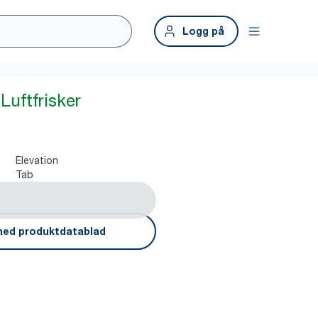
Logg på
Luftfrisker
Elevation
Tab
ned produktdatablad