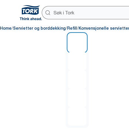
/
/
/
Home
Servietter og borddekking
Refill
Konvensjonelle serviette
1 of 5