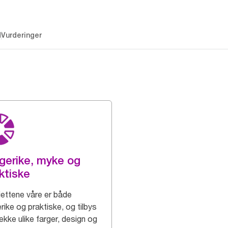
d
Vurderinger
gerike, myke og
ktiske
iettene våre er både
rike og praktiske, og tilbys
rekke ulike farger, design og