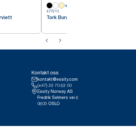
+
16
477213
4
rviett
Tork Burgunder Lunsjserviett
Kontakt oss
kontakt@essity.com
(+47) 22 70 62 00
Essity Norway AS
Fredrik Selmers vei 6
0603 OSLO