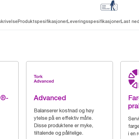
krivelse
Produktspesifikasjoner
Leveringsspesifikasjoner
Last ne
g®-
Advanced
Far
pra
Balanserer kostnad og høy
ytelse på en effektiv måte.
Serv
Disse produktene er myke,
farge
tiltalende og pålitelige.
i en 