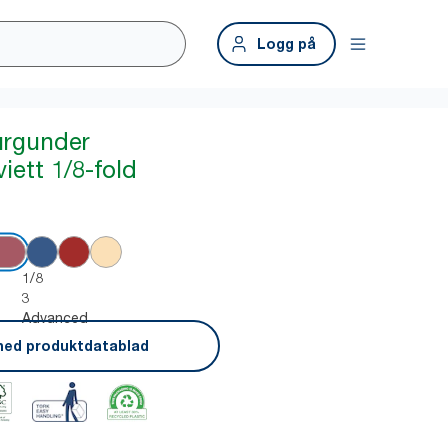
Logg på
urgunder
iett 1/8-fold
1/8
3
Advanced
ned produktdatablad