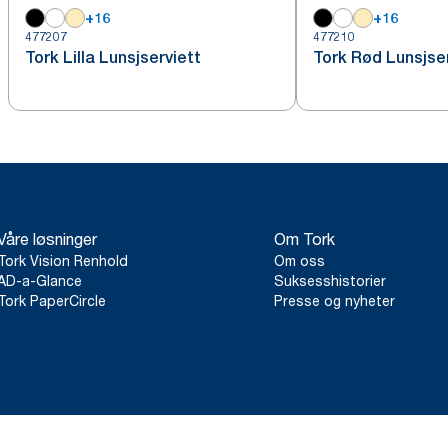
+
16
+
16
477207
477210
Tork Lilla Lunsjserviett
Tork Rød Lunsjse
Våre løsninger
Om Tork
Tork Vision Renhold
Om oss
AD-a-Glance
Suksesshistorier
Tork PaperCircle
Presse og nyheter