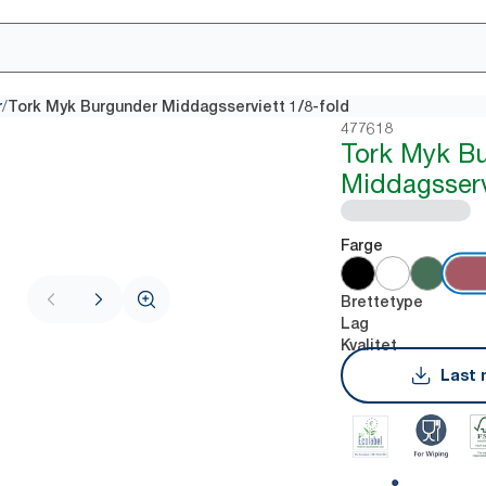
/
r
Tork Myk Burgunder Middagsserviett 1/8-fold
477618
Tork Myk B
Middagsserv
Farge
Brettetype
Lag
Kvalitet
Last 