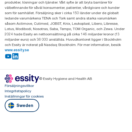
produkter, lösningar och tjänster. Vårt syfte är att bryta barriärer för
välbefinnande för såväl konsumenter, patienter, vårdgivare och kunder
som för samhället. Försäljning sker i cirka 150 länder under de globalt
ledande varumärkena TENA och Tork samt andra starka varumärken
såsom Actimove, Cutimed, JOBST, Knix, Leukoplast, Libero, Libresse,
Lotus, Modibodi, Nosotras, Saba, Tempo, TOM Organic, och Zewa. Under
2024 hade Essity en nettoomsättning på cirka 146 miljarder kronor (13
miljarder euro) och 36 000 anställda. Huvudkontoret ligger i Stockholm
och Essity är noterat på Nasdaq Stockholm. För mer information, besök
www.essity.se
© Essity Hygiene and Health AB
Försäljningsvillkor
Integritetspolicy
Inställningar för cookies
Sweden