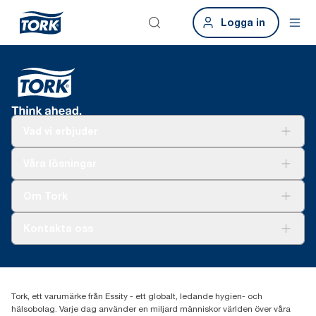
Logga in
Vad vi erbjuder
Lösningar
Våra lösningar
Hållbarhet
Tork Clean Care
Tork Vision Städning
Om Tork
Xpressruta (AD-a-Glance)
Tork PaperCircle
Om oss
Kontakta oss
Framgångshistorier
Nyheter och pressmeddelanden
information.tork@essity.com
031-746 17 00
Hitta din distributör
Tork, ett varumärke från Essity - ett globalt, ledande hygien- och
hälsobolag. Varje dag använder en miljard människor världen över våra