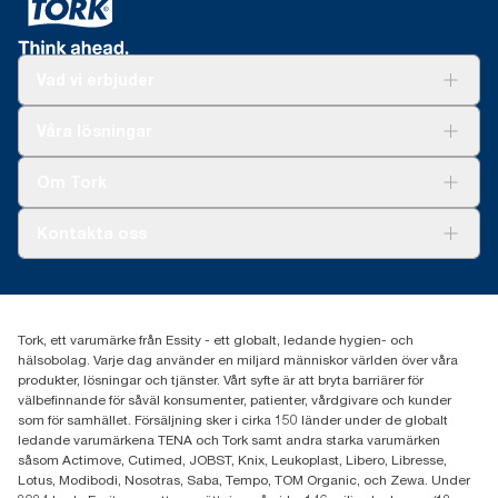
Vad vi erbjuder
Lösningar
Våra lösningar
Hållbarhet
Tork Clean Care
Tork Vision Städning
Om Tork
Xpressruta (AD-a-Glance)
Tork PaperCircle
Om oss
Kontakta oss
Framgångshistorier
Nyheter och pressmeddelanden
information.tork@essity.com
031-746 17 00
Hitta din distributör
Tork, ett varumärke från Essity - ett globalt, ledande hygien- och
hälsobolag. Varje dag använder en miljard människor världen över våra
produkter, lösningar och tjänster. Vårt syfte är att bryta barriärer för
välbefinnande för såväl konsumenter, patienter, vårdgivare och kunder
som för samhället. Försäljning sker i cirka 150 länder under de globalt
ledande varumärkena TENA och Tork samt andra starka varumärken
såsom Actimove, Cutimed, JOBST, Knix, Leukoplast, Libero, Libresse,
Lotus, Modibodi, Nosotras, Saba, Tempo, TOM Organic, och Zewa. Under