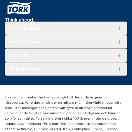
Vad vi erbjuder
Lösningar
Våra lösningar
Hållbarhet
Tork Clean Care
Tork Vision Städning
Om Tork
Xpressruta (AD-a-Glance)
Tork PaperCircle
Om oss
Kontakta oss
Framgångshistorier
Nyheter och pressmeddelanden
information.tork@essity.com
031-746 17 00
Hitta din distributör
Tork, ett varumärke från Essity - ett globalt, ledande hygien- och
hälsobolag. Varje dag använder en miljard människor världen över våra
produkter, lösningar och tjänster. Vårt syfte är att bryta barriärer för
välbefinnande för såväl konsumenter, patienter, vårdgivare och kunder
som för samhället. Försäljning sker i cirka 150 länder under de globalt
ledande varumärkena TENA och Tork samt andra starka varumärken
såsom Actimove, Cutimed, JOBST, Knix, Leukoplast, Libero, Libresse,