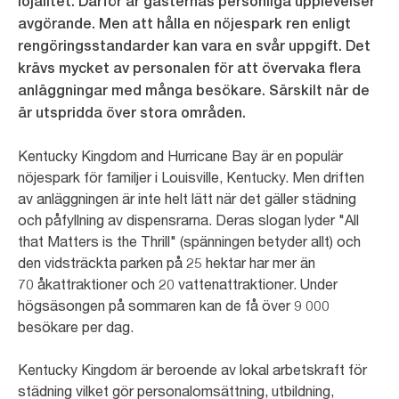
lojalitet. Därför är gästernas personliga upplevelser
avgörande. Men att hålla en nöjespark ren enligt
rengöringsstandarder kan vara en svår uppgift. Det
krävs mycket av personalen för att övervaka flera
anläggningar med många besökare. Särskilt när de
är utspridda över stora områden.
Kentucky Kingdom and Hurricane Bay är en populär
nöjespark för familjer i Louisville, Kentucky. Men driften
av anläggningen är inte helt lätt när det gäller städning
och påfyllning av dispensrarna. Deras slogan lyder "All
that Matters is the Thrill" (spänningen betyder allt) och
den vidsträckta parken på 25 hektar har mer än
70 åkattraktioner och 20 vattenattraktioner. Under
högsäsongen på sommaren kan de få över 9 000
besökare per dag.
Kentucky Kingdom är beroende av lokal arbetskraft för
städning vilket gör personalomsättning, utbildning,