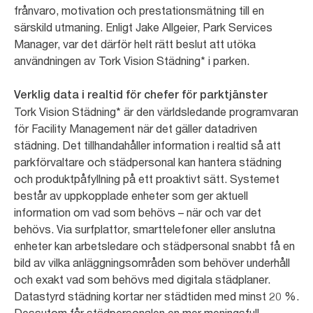
frånvaro, motivation och prestationsmätning till en
särskild utmaning. Enligt Jake Allgeier, Park Services
Manager, var det därför helt rätt beslut att utöka
användningen av Tork Vision Städning* i parken.
Verklig data i realtid för chefer för parktjänster
Tork Vision Städning* är den världsledande programvaran
för Facility Management när det gäller datadriven
städning. Det tillhandahåller information i realtid så att
parkförvaltare och städpersonal kan hantera städning
och produktpåfyllning på ett proaktivt sätt. Systemet
består av uppkopplade enheter som ger aktuell
information om vad som behövs – när och var det
behövs. Via surfplattor, smarttelefoner eller anslutna
enheter kan arbetsledare och städpersonal snabbt få en
bild av vilka anläggningsområden som behöver underhåll
och exakt vad som behövs med digitala städplaner.
Datastyrd städning kortar ner städtiden med minst 20 %.
Dessutom får städpersonalen en mer meningsfull