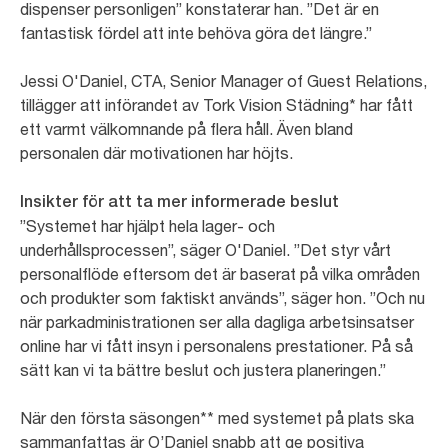
dispenser personligen” konstaterar han. ”Det är en
fantastisk fördel att inte behöva göra det längre.”
Jessi O'Daniel, CTA, Senior Manager of Guest Relations,
tillägger att införandet av Tork Vision Städning* har fått
ett varmt välkomnande på flera håll. Även bland
personalen där motivationen har höjts.
Insikter för att ta mer informerade beslut
”Systemet har hjälpt hela lager- och
underhållsprocessen”, säger O'Daniel. ”Det styr vårt
personalflöde eftersom det är baserat på vilka områden
och produkter som faktiskt används”, säger hon. ”Och nu
när parkadministrationen ser alla dagliga arbetsinsatser
online har vi fått insyn i personalens prestationer. På så
sätt kan vi ta bättre beslut och justera planeringen.”
När den första säsongen** med systemet på plats ska
sammanfattas är O’Daniel snabb att ge positiva