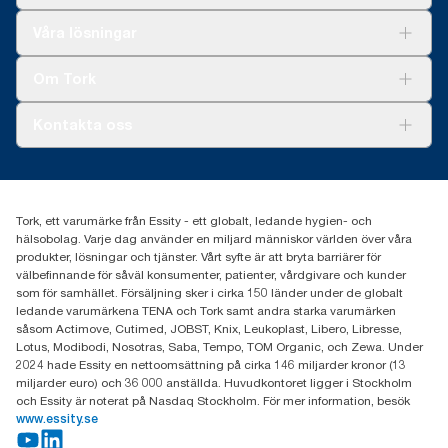
Lösningar
Våra lösningar
Hållbarhet
Tork Clean Care
Tork Vision Städning
Om Tork
Xpressruta (AD-a-Glance)
Tork PaperCircle
Om oss
Kontakta oss
Framgångshistorier
Nyheter och pressmeddelanden
information.tork@essity.com
031-746 17 00
Hitta din distributör
Tork, ett varumärke från Essity - ett globalt, ledande hygien- och
hälsobolag. Varje dag använder en miljard människor världen över våra
produkter, lösningar och tjänster. Vårt syfte är att bryta barriärer för
välbefinnande för såväl konsumenter, patienter, vårdgivare och kunder
som för samhället. Försäljning sker i cirka 150 länder under de globalt
ledande varumärkena TENA och Tork samt andra starka varumärken
såsom Actimove, Cutimed, JOBST, Knix, Leukoplast, Libero, Libresse,
Lotus, Modibodi, Nosotras, Saba, Tempo, TOM Organic, och Zewa. Under
2024 hade Essity en nettoomsättning på cirka 146 miljarder kronor (13
miljarder euro) och 36 000 anställda. Huvudkontoret ligger i Stockholm
och Essity är noterat på Nasdaq Stockholm. För mer information, besök
www.essity.se