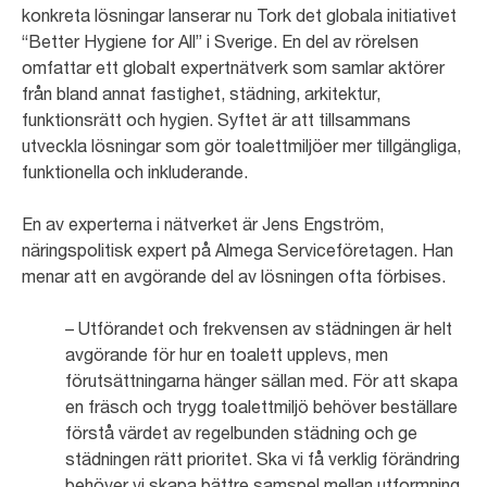
konkreta lösningar lanserar nu Tork det globala initiativet
“Better Hygiene for All” i Sverige. En del av rörelsen
omfattar ett globalt expertnätverk som samlar aktörer
från bland annat fastighet, städning, arkitektur,
funktionsrätt och hygien. Syftet är att tillsammans
utveckla lösningar som gör toalettmiljöer mer tillgängliga,
funktionella och inkluderande.
En av experterna i nätverket är Jens Engström,
näringspolitisk expert på Almega Serviceföretagen. Han
menar att en avgörande del av lösningen ofta förbises.
– Utförandet och frekvensen av städningen är helt
avgörande för hur en toalett upplevs, men
förutsättningarna hänger sällan med. För att skapa
en fräsch och trygg toalettmiljö behöver beställare
förstå värdet av regelbunden städning och ge
städningen rätt prioritet. Ska vi få verklig förändring
behöver vi skapa bättre samspel mellan utformning,