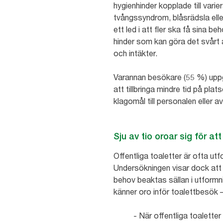
hygienhinder kopplade till varie
tvångssyndrom, blåsrädsla elle
ett led i att fler ska få sina 
hinder som kan göra det svårt 
och intäkter.
Varannan besökare (55 %) uppge
att tillbringa mindre tid på pl
klagomål till personalen eller 
Sju av tio oroar sig för a
Offentliga toaletter är ofta ut
Undersökningen visar dock att 9
behov beaktas sällan i utformn
känner oro inför toalettbesök 
- När offentliga toalett