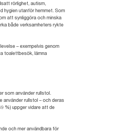
satt rörlighet, autism,
 god hygien utanför hemmet. Som
enom att synliggöra och minska
verka både verksamheters rykte
pplevelse – exempelvis genom
ppa toalettbesök, lämna
er som använder rullstol.
e använder rullstol – och deras
69 %) uppger vidare att de
nande och mer användbara för