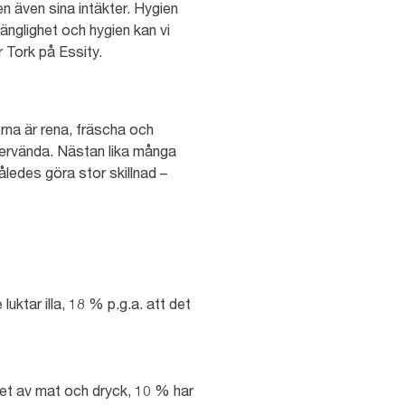
n även sina intäkter. Hygien
gänglighet och hygien kan vi
r Tork på Essity.
rna är rena, fräscha och
återvända. Nästan lika många
åledes göra stor skillnad –
uktar illa, 18 % p.g.a. att det
aget av mat och dryck, 10 % har