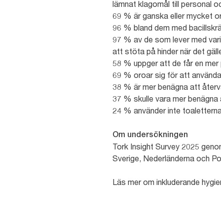
lämnat klagomål till personal o
69 % är ganska eller mycket or
96 % bland dem med bacillskrä
97 % av de som lever med varier
att stöta på hinder när det gäl
58 % uppger att de får en mer 
69 % oroar sig för att använda 
38 % är mer benägna att återvä
37 % skulle vara mer benägna a
24 % använder inte toaletterna 
Om undersökningen
Tork Insight Survey 2025 genom
Sverige, Nederländerna och P
Läs mer om inkluderande hygie