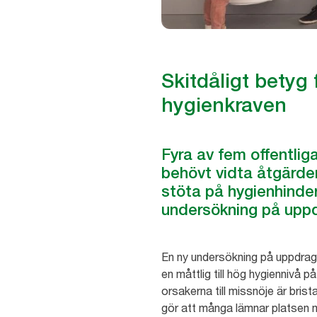
Skitdåligt betyg 
hygienkraven
Fyra av fem offentlig
behövt vidta åtgärder
stöta på hygienhinder 
undersökning på uppd
En ny undersökning på uppdrag a
en måttlig till hög hygiennivå 
orsakerna till missnöje är brist
gör att många lämnar platsen m