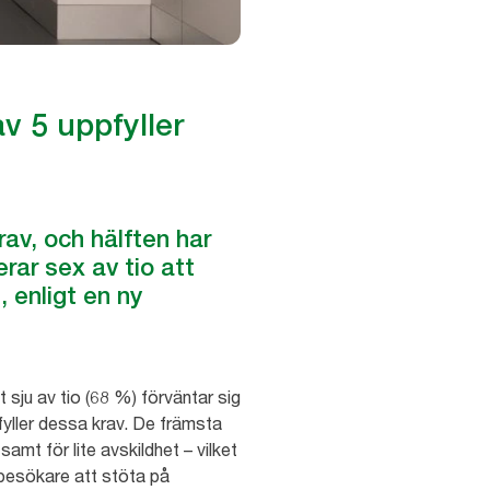
av 5 uppfyller
rav, och hälften har
rar sex av tio att
, enligt en ny
 sju av tio (68 %) förväntar sig
pfyller dessa krav. De främsta
amt för lite avskildhet – vilket
 besökare att stöta på