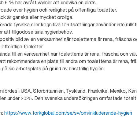
ch 6 % har avrått vänner att undvika en plats.
oade över hygien och renlighet på offentliga toaletter.
ck är ganska eller mycket oroliga.
ade fysiska eller kognitiva förutsättningar använder inte rullst
ler att tillgodose sina hygienbehov.
positiv bild av en verksamhet när toaletterna är rena, fräscha 
offentliga toaletter.
nda till en verksamhet när toaletterna är rena, fräscha och vä
tt rekommendera en plats till andra om toaletterna är rena, fr
på sin arbetsplats på grund av bristfällig hygien.
fördes i USA, Storbritannien, Tyskland, Frankrike, Mexiko, Kan
olen under 2025. Den svenska undersökningen omfattade totalt
n:
https://www.torkglobal.com/se/sv/om/inkluderande-hygien