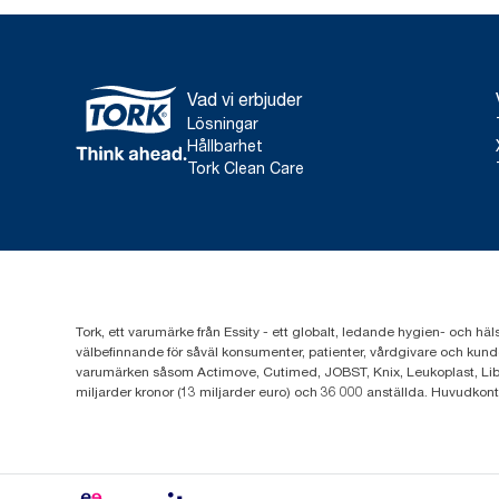
Vad vi erbjuder
Lösningar
Hållbarhet
Tork Clean Care
Tork, ett varumärke från Essity - ett globalt, ledande hygien- och häl
välbefinnande för såväl konsumenter, patienter, vårdgivare och kund
varumärken såsom Actimove, Cutimed, JOBST, Knix, Leukoplast, Lib
miljarder kronor (13 miljarder euro) och 36 000 anställda. Huvudkon