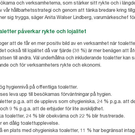
ökarna och verksamheterna, som stärker sitt rykte och i längde
 av vår hållbarhetsstrategi och genom att tänka bredare kring till
nner sig trygga, säger Anita Walser Lindberg, varumärkeschef fö
etter påverkar rykte och lojalitet
ger att de får en mer positiv bild av en verksamhet när toalette
et också till lojalitet då var fjärde (38 %) är mer benägen att 
sen till andra. Väl underhållna och inkluderande toaletter kan s
ande och för verksamheters rykte och ekonomi.
hög hygiennivå på offentliga toaletter.
ses leva upp till besökarnas förväntningar på hygien.
letter p.g.a. att de upplevs som ohygieniska, 24 % p.g.a. att de l
ch 9 % p.g.a. att de erbjuder för lite avskiljdhet.
ka toaletter, 24 % blir obekväma och 22 % blir frustrerade.
r en dålig toalettupplevelse.
d på en plats med ohygieniska toaletter, 11 % har begränsat int