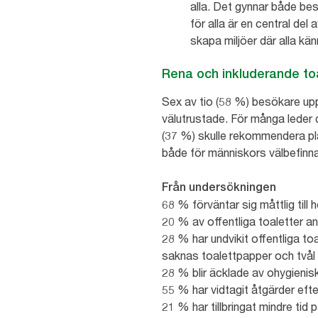
alla. Det gynnar både bes
för alla är en central del
skapa miljöer där alla kä
Rena och inkluderande toal
Sex av tio (58 %) besökare upp
välutrustade. För många leder d
(37 %) skulle rekommendera plat
både för människors välbefinn
Från undersökningen
68 % förväntar sig måttlig till 
20 % av offentliga toaletter an
28 % har undvikit offentliga toa
saknas toalettpapper och tvål o
28 % blir äcklade av ohygienis
55 % har vidtagit åtgärder efte
21 % har tillbringat mindre ti