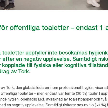
för offentliga toaletter – endast 1 
a toaletter uppfyller inte besökarnas hygienk
 efter en negativ upplevelse. Samtidigt riske
kopplade till fysiska eller kognitiva tillstånd
rag av Tork.
v Tork, den globala ledaren inom professionell hygien, visar att
på offentliga toaletter – men endast var femte (20 %) toalett up
ande hygien, obehaglig lukt, avsaknad av toalettpapper och tvål s
ed en negativ upplevelse. Samtidigt riskerar sex av tio (60 %)