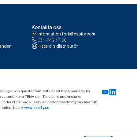
Kontakta oss
information.tork@essity.com
031-746 17 00
landen
Hitta din distributör
gar och tjänster. Vårt syfte är att bryta barriärer för
nde varumärkena TENA och Tork samt andra starka
 Under 2024 hade Essity en nettoomsättning på cirka 146
rmation, besök
www.essity.se