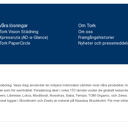
Våra lösningar
Om Tork
Tork Vision Städning
Om oss
Xpressruta (AD-a-Glance)
Framgångshistorier
Tork PaperCircle
Nyheter och pressmedde
sobolag. Varje dag använder en miljard människor världen över våra produkter, lösnin
er som för samhället. Försäljning sker i cirka 150 länder under de globalt leda
ero, Libresse, Lotus, Modibodi, Nosotras, Saba, Tempo, TOM Organic, och Zewa.
toret ligger i Stockholm och Essity är noterat på Nasdaq Stockholm. För mer info