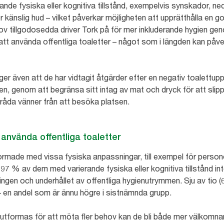
rande fysiska eller kognitiva tillstånd, exempelvis synskador, ned
r känslig hud – vilket påverkar möjligheten att upprätthålla en
behov tillgodosedda driver Tork på för mer inkluderande hygien g
att använda offentliga toaletter – något som i längden kan på
r även att de har vidtagit åtgärder efter en negativ toalettu
atsen, genom att begränsa sitt intag av mat och dryck för att sli
avråda vänner från att besöka platsen.
tt använda offentliga toaletter
formade med vissa fysiska anpassningar, till exempel för person
7 % av dem med varierande fysiska eller kognitiva tillstånd int
ingen och underhållet av offentliga hygienutrymmen. Sju av tio (
– en andel som är ännu högre i sistnämnda grupp.
er utformas för att möta fler behov kan de bli både mer välkom