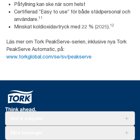
Påfyllning kan ske när som helst
Certifierad ”Easy to use” för både städpersonal och
11
användare.
12
Minskat koldioxidavtryck med 22 % (2025).
Läs mer om Tork PeakServe-serien, inklusive nya Tork
PeakServe Automatic, på:
www.torkglobal.com/se/sv/peakserve
Vad vi erbjuder
Lösningar
Våra lösningar
Hållbarhet