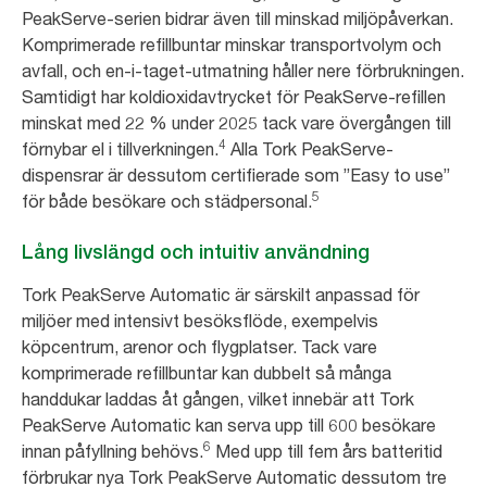
PeakServe-serien bidrar även till minskad miljöpåverkan.
Komprimerade refillbuntar minskar transportvolym och
avfall, och en-i-taget-utmatning håller nere förbrukningen.
Samtidigt har koldioxidavtrycket för PeakServe-refillen
minskat med 22 % under 2025 tack vare övergången till
4
förnybar el i tillverkningen.
Alla Tork PeakServe-
dispensrar är dessutom certifierade som ”Easy to use”
5
för både besökare och städpersonal.
Lång livslängd och intuitiv användning
Tork PeakServe Automatic är särskilt anpassad för
miljöer med intensivt besöksflöde, exempelvis
köpcentrum, arenor och flygplatser. Tack vare
komprimerade refillbuntar kan dubbelt så många
handdukar laddas åt gången, vilket innebär att Tork
PeakServe Automatic kan serva upp till 600 besökare
6
innan påfyllning behövs.
Med upp till fem års batteritid
förbrukar nya Tork PeakServe Automatic dessutom tre