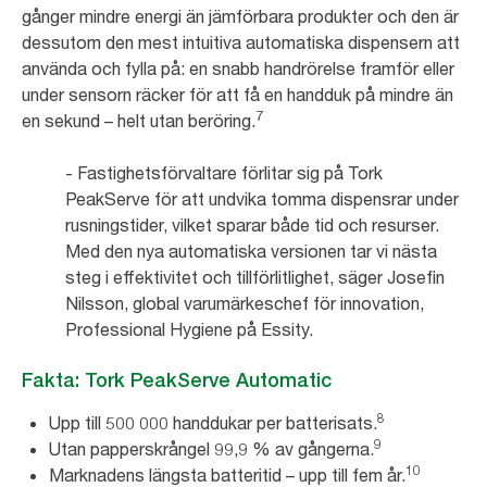
gånger mindre energi än jämförbara produkter och den är
dessutom den mest intuitiva automatiska dispensern att
använda och fylla på: en snabb handrörelse framför eller
under sensorn räcker för att få en handduk på mindre än
7
en sekund – helt utan beröring.
- Fastighetsförvaltare förlitar sig på Tork
PeakServe för att undvika tomma dispensrar under
rusningstider, vilket sparar både tid och resurser.
Med den nya automatiska versionen tar vi nästa
steg i effektivitet och tillförlitlighet, säger Josefin
Nilsson, global varumärkeschef för innovation,
Professional Hygiene på Essity.
Fakta: Tork PeakServe Automatic
8
Upp till 500 000 handdukar per batterisats.
9
Utan papperskrångel 99,9 % av gångerna.
10
Marknadens längsta batteritid – upp till fem år.