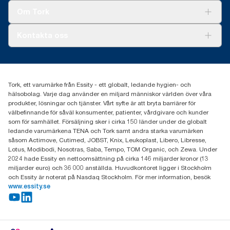
Tork Clean Care
Tork Vision Städning
Om Tork
Xpressruta (AD-a-Glance)
Tork PaperCircle
Om oss
Kontakta oss
Framgångshistorier
Nyheter och pressmeddelanden
information.tork@essity.com
031-746 17 00
Hitta din distributör
Tork, ett varumärke från Essity - ett globalt, ledande hygien- och
hälsobolag. Varje dag använder en miljard människor världen över våra
produkter, lösningar och tjänster. Vårt syfte är att bryta barriärer för
välbefinnande för såväl konsumenter, patienter, vårdgivare och kunder
som för samhället. Försäljning sker i cirka 150 länder under de globalt
ledande varumärkena TENA och Tork samt andra starka varumärken
såsom Actimove, Cutimed, JOBST, Knix, Leukoplast, Libero, Libresse,
Lotus, Modibodi, Nosotras, Saba, Tempo, TOM Organic, och Zewa. Under
2024 hade Essity en nettoomsättning på cirka 146 miljarder kronor (13
miljarder euro) och 36 000 anställda. Huvudkontoret ligger i Stockholm
och Essity är noterat på Nasdaq Stockholm. För mer information, besök
www.essity.se