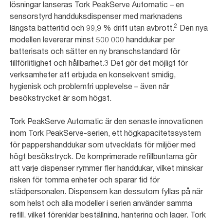
lösningar lanseras Tork PeakServe Automatic – en
sensorstyrd handduksdispenser med marknadens
2
längsta batteritid och 99,9 % drift utan avbrott.
Den nya
modellen levererar minst 500 000 handdukar per
batterisats och sätter en ny branschstandard för
tillförlitlighet och hållbarhet.3 Det gör det möjligt för
verksamheter att erbjuda en konsekvent smidig,
hygienisk och problemfri upplevelse – även när
besökstrycket är som högst.
Tork PeakServe Automatic är den senaste innovationen
inom Tork PeakServe-serien, ett högkapacitetssystem
för pappershanddukar som utvecklats för miljöer med
högt besökstryck. De komprimerade refillbuntarna gör
att varje dispenser rymmer fler handdukar, vilket minskar
risken för tomma enheter och sparar tid för
städpersonalen. Dispensern kan dessutom fyllas på när
som helst och alla modeller i serien använder samma
refill, vilket förenklar beställning, hantering och lager. Tork