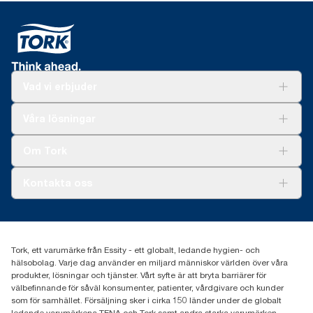
Vad vi erbjuder
Lösningar
Våra lösningar
Hållbarhet
Tork Clean Care
Tork Vision Städning
Om Tork
Xpressruta (AD-a-Glance)
Tork PaperCircle
Om oss
Kontakta oss
Framgångshistorier
Nyheter och pressmeddelanden
information.tork@essity.com
031-746 17 00
Hitta din distributör
Tork, ett varumärke från Essity - ett globalt, ledande hygien- och
hälsobolag. Varje dag använder en miljard människor världen över våra
produkter, lösningar och tjänster. Vårt syfte är att bryta barriärer för
välbefinnande för såväl konsumenter, patienter, vårdgivare och kunder
som för samhället. Försäljning sker i cirka 150 länder under de globalt
ledande varumärkena TENA och Tork samt andra starka varumärken