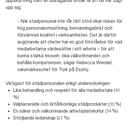
uppskattning varit en bidragande orsak till att de har sagt
upp sig.
- När städpersonal inte får rätt stöd ökar risken för
hög personalomsättning, bemanningsbrist och
försämrad kvalitet i verksamheten. Det är därför
avgörande att chefer har en god förståelse för vad
medarbetarna värdesätter i sitt arbete – för att
kunna stärka trivseln, öka välbefinnandet och
behålla kompetensen, säger Rebecca Wendel,
varumärkeschef för Tork på Essity.
Viktigast för städpersonalen enligt undersökningen:
Lika behandling och respekt för alla medarbetare (45
%)
Välplacerade och lättåtkomliga städprodukter (30 %)
En säker och välkomnande arbetsplatskultur (34 %)
Stödjande ledarskap (27 %)