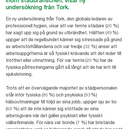
inom städbranschen, visar ny
undersökning från Tork.
En ny undersökning från Tork, den globala ledaren av
professionell hygien, visar att var femte städare (20 %)
har sagt upp sig på grund av utbrändhet. Hälften (49 %)
uppger att de regelbundet känner sig stressade på grund
av arbetsförhållandena och var tredje (32 %) anser att
arbetsuppgifterna är så fysiskt krävande att det leder till
trötthet eller utmattning. För var femte (20 %) har de
fysiska påfrestningarna gått så långt att de har lett till
sjukskrivning.
Trots att en övervägande majoritet av städpersonalen
står inför fysiska (85 %) och psykiska (93 %)
hälsoutmaningar till följd av sina jobb, uppger sju av tio
(69 %) att de inte känner sig stöttade av sina
arbetsgivare när det gäller psykiskt eller fysiskt
välbefinnande. För nära var tionde (7 %) har bristande