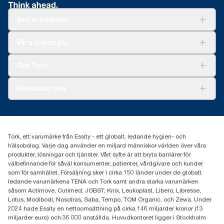
Vad vi erbjuder
Lösningar
Våra lösningar
Hållbarhet
Tork Clean Care
Tork Vision Städning
Om Tork
Xpressruta (AD-a-Glance)
Tork PaperCircle
Om oss
Kontakta oss
Framgångshistorier
Nyheter och pressmeddelanden
information.tork@essity.com
031-746 17 00
Hitta din distributör
Tork, ett varumärke från Essity - ett globalt, ledande hygien- och
hälsobolag. Varje dag använder en miljard människor världen över våra
produkter, lösningar och tjänster. Vårt syfte är att bryta barriärer för
välbefinnande för såväl konsumenter, patienter, vårdgivare och kunder
som för samhället. Försäljning sker i cirka 150 länder under de globalt
ledande varumärkena TENA och Tork samt andra starka varumärken
såsom Actimove, Cutimed, JOBST, Knix, Leukoplast, Libero, Libresse,
Lotus, Modibodi, Nosotras, Saba, Tempo, TOM Organic, och Zewa. Under
2024 hade Essity en nettoomsättning på cirka 146 miljarder kronor (13
miljarder euro) och 36 000 anställda. Huvudkontoret ligger i Stockholm