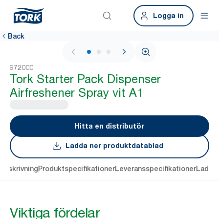
Logga in
Back
1 / 3
972000
Tork Starter Pack Dispenser
Airfreshener Spray vit A1
Hitta en distributör
Ladda ner produktdatablad
Beskrivning
Produktspecifikationer
Leveransspecifikationer
Ladda 
Viktiga fördelar