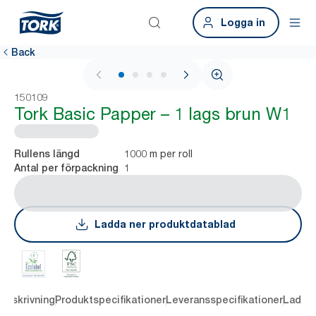
Logga in
Back
1 / 4
150109
Tork Basic Papper – 1 lags brun W1
1000 m per roll
Rullens längd
1
Antal per förpackning
Ladda ner produktdatablad
Beskrivning
Produktspecifikationer
Leveransspecifikationer
Ladda 