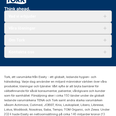
Vad vi erbjuder
Lösningar
Våra lösningar
Hållbarhet
Tork Clean Care
Tork Vision Städning
Om Tork
Xpressruta (AD-a-Glance)
Tork PaperCircle
Om oss
Kontakta oss
Framgångshistorier
Nyheter och pressmeddelanden
information.tork@essity.com
031-746 17 00
Hitta din distributör
Tork, ett varumärke från Essity - ett globalt, ledande hygien- och
hälsobolag. Varje dag använder en miljard människor världen över våra
produkter, lösningar och tjänster. Vårt syfte är att bryta barriärer för
välbefinnande för såväl konsumenter, patienter, vårdgivare och kunder
som för samhället. Försäljning sker i cirka 150 länder under de globalt
ledande varumärkena TENA och Tork samt andra starka varumärken
såsom Actimove, Cutimed, JOBST, Knix, Leukoplast, Libero, Libresse,
Lotus, Modibodi, Nosotras, Saba, Tempo, TOM Organic, och Zewa. Under
2024 hade Essity en nettoomsättning på cirka 146 miljarder kronor (13