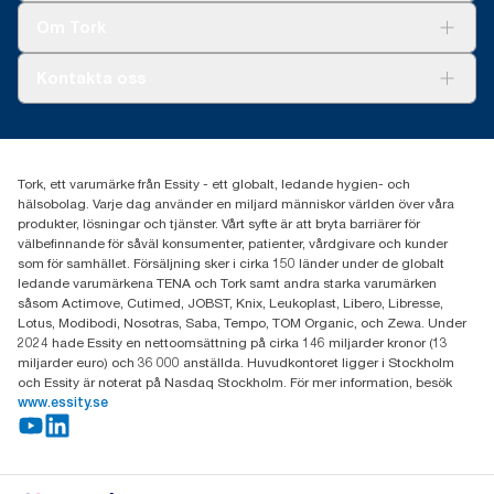
Tork Clean Care
Tork Vision Städning
Om Tork
Xpressruta (AD-a-Glance)
Tork PaperCircle
Om oss
Kontakta oss
Framgångshistorier
Nyheter och pressmeddelanden
information.tork@essity.com
031-746 17 00
Hitta din distributör
Tork, ett varumärke från Essity - ett globalt, ledande hygien- och
hälsobolag. Varje dag använder en miljard människor världen över våra
produkter, lösningar och tjänster. Vårt syfte är att bryta barriärer för
välbefinnande för såväl konsumenter, patienter, vårdgivare och kunder
som för samhället. Försäljning sker i cirka 150 länder under de globalt
ledande varumärkena TENA och Tork samt andra starka varumärken
såsom Actimove, Cutimed, JOBST, Knix, Leukoplast, Libero, Libresse,
Lotus, Modibodi, Nosotras, Saba, Tempo, TOM Organic, och Zewa. Under
2024 hade Essity en nettoomsättning på cirka 146 miljarder kronor (13
miljarder euro) och 36 000 anställda. Huvudkontoret ligger i Stockholm
och Essity är noterat på Nasdaq Stockholm. För mer information, besök
www.essity.se