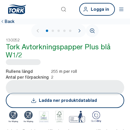
Logga in
Back
1 / 5
130052
Tork Avtorkningspapper Plus blå
W1/2
255 m per roll
Rullens längd
2
Antal per förpackning
Ladda ner produktdatablad