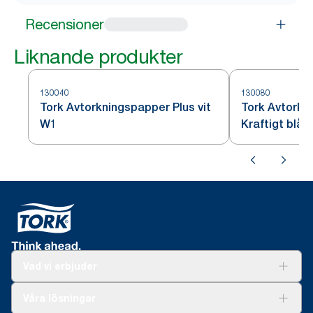
Recensioner
Liknande produkter
130040
130080
Tork Avtorkningspapper Plus vit
Tork Avtorkn
W1
Kraftigt blå 
Vad vi erbjuder
Lösningar
Våra lösningar
Hållbarhet