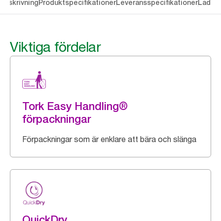
Beskrivning
Produktspecifikationer
Leveransspecifikationer
Ladda 
Viktiga fördelar
Tork Easy Handling®
förpackningar
Förpackningar som är enklare att bära och slänga
QuickDry