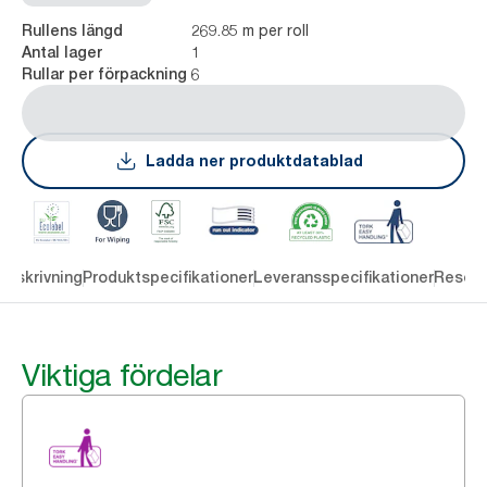
269.85 m per roll
Rullens längd
1
Antal lager
6
Rullar per förpackning
Ladda ner produktdatablad
Beskrivning
Produktspecifikationer
Leveransspecifikationer
Resour
Viktiga fördelar