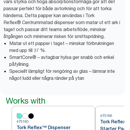
vars styrka och höga absorptionsförmåga gör att det
passar perfekt för både avtorkning och för att torka
händerna. Detta papper kan användas i Tork
Reflex® Centrummatad dispenser som matar ut ett ark i
taget och passar ditt teams arbetsflöde, minskar
åtgången och minimerar risken för smittspridning.
Matar ut ett papper i taget – minskar förbrukningen
med upp till 37 %.
SmartCore® – avtagbar hylsa ger snabb och enkel
påfyllning.
Speciellt lämpligt för rengöring av glas – lämnar inte
något ludd eller några ränder på ytan
Works with
473186
Tork Reflex™
473180
Tork Reflex™ Dispenser
Starter Pack 