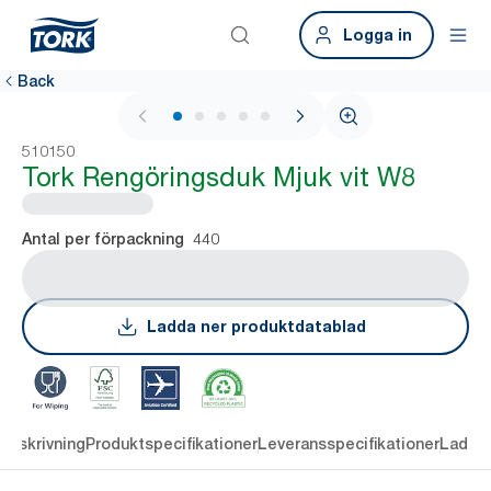
Logga in
Back
1 / 5
510150
Tork Rengöringsduk Mjuk vit W8
440
Antal per förpackning
Ladda ner produktdatablad
Beskrivning
Produktspecifikationer
Leveransspecifikationer
Ladda 