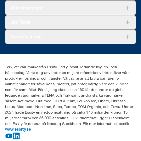
Lösningar
Våra lösningar
Hållbarhet
Tork Clean Care
Tork Vision Städning
Om Tork
Xpressruta (AD-a-Glance)
Tork PaperCircle
Om oss
Kontakta oss
Framgångshistorier
Nyheter och pressmeddelanden
information.tork@essity.com
031-746 17 00
Hitta din distributör
Tork, ett varumärke från Essity - ett globalt, ledande hygien- och
hälsobolag. Varje dag använder en miljard människor världen över våra
produkter, lösningar och tjänster. Vårt syfte är att bryta barriärer för
välbefinnande för såväl konsumenter, patienter, vårdgivare och kunder
som för samhället. Försäljning sker i cirka 150 länder under de globalt
ledande varumärkena TENA och Tork samt andra starka varumärken
såsom Actimove, Cutimed, JOBST, Knix, Leukoplast, Libero, Libresse,
Lotus, Modibodi, Nosotras, Saba, Tempo, TOM Organic, och Zewa. Under
2024 hade Essity en nettoomsättning på cirka 146 miljarder kronor (13
miljarder euro) och 36 000 anställda. Huvudkontoret ligger i Stockholm
och Essity är noterat på Nasdaq Stockholm. För mer information, besök
www.essity.se