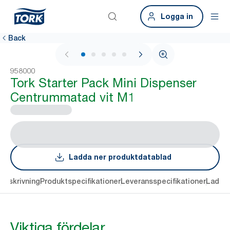
Logga in
Back
1 / 5
958000
Tork Starter Pack Mini Dispenser
Centrummatad vit M1
Ladda ner produktdatablad
Beskrivning
Produktspecifikationer
Leveransspecifikationer
Ladda 
Viktiga fördelar