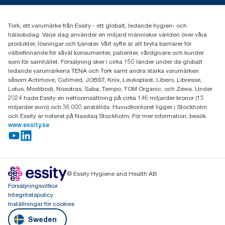
031-746 17 00
Hitta din distributör
Tork, ett varumärke från Essity - ett globalt, ledande hygien- och
hälsobolag. Varje dag använder en miljard människor världen över våra
produkter, lösningar och tjänster. Vårt syfte är att bryta barriärer för
välbefinnande för såväl konsumenter, patienter, vårdgivare och kunder
som för samhället. Försäljning sker i cirka 150 länder under de globalt
ledande varumärkena TENA och Tork samt andra starka varumärken
såsom Actimove, Cutimed, JOBST, Knix, Leukoplast, Libero, Libresse,
Lotus, Modibodi, Nosotras, Saba, Tempo, TOM Organic, och Zewa. Under
2024 hade Essity en nettoomsättning på cirka 146 miljarder kronor (13
miljarder euro) och 36 000 anställda. Huvudkontoret ligger i Stockholm
och Essity är noterat på Nasdaq Stockholm. För mer information, besök
www.essity.se
© Essity Hygiene and Health AB
Försäljningsvillkor
Integritetspolicy
Inställningar för cookies
Sweden