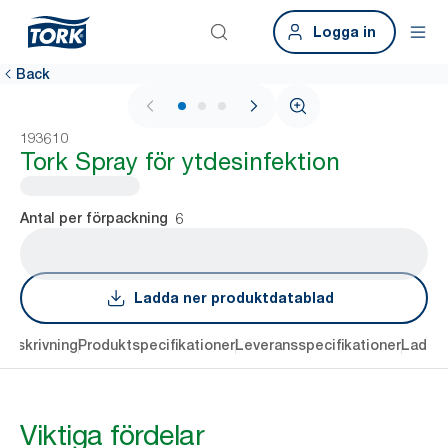
Logga in
Back
1 / 3
193610
Tork Spray för ytdesinfektion
6
Antal per förpackning
Ladda ner produktdatablad
Beskrivning
Produktspecifikationer
Leveransspecifikationer
Ladda 
Viktiga fördelar