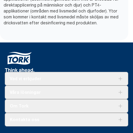
direktapplicering på människor och djur) och PT4-
applikationer (områden med livsmedel och djurfoder). Ytor
som kommer i kontakt med livsmedel måste sköljas av med
dricksvatten efter desinficering med produkten.
Vad vi erbjuder
Lösningar
Våra lösningar
Hållbarhet
Tork Clean Care
Tork Vision Städning
Om Tork
Xpressruta (AD-a-Glance)
Tork PaperCircle
Om oss
Kontakta oss
Framgångshistorier
Nyheter och pressmeddelanden
information.tork@essity.com