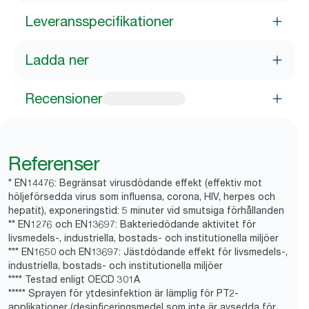
Leveransspecifikationer
Ladda ner
Recensioner
Referenser
* EN14476: Begränsat virusdödande effekt (effektiv mot
höljeförsedda virus som influensa, corona, HIV, herpes och
hepatit), exponeringstid: 5 minuter vid smutsiga förhållanden
** EN1276 och EN13697: Bakteriedödande aktivitet för
livsmedels-, industriella, bostads- och institutionella miljöer
*** EN1650 och EN13697: Jästdödande effekt för livsmedels-,
industriella, bostads- och institutionella miljöer
**** Testad enligt OECD 301A
***** Sprayen för ytdesinfektion är lämplig för PT2-
applikationer (desinficeringsmedel som inte är avsedda för