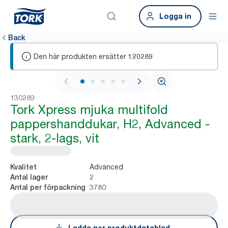
Logga in
Back
Den här produkten ersätter
120289
1 / 7
130289
Tork Xpress mjuka multifold
pappershanddukar, H2, Advanced -
stark, 2-lags, vit
Advanced
Kvalitet
2
Antal lager
3780
Antal per förpackning
Ladda ner produktdatablad