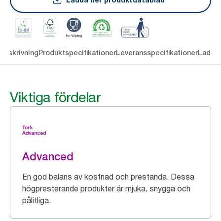
Beskrivning
Produktspecifikationer
Leveransspecifikationer
Ladda 
Viktiga fördelar
Advanced
En god balans av kostnad och prestanda. Dessa
högpresterande produkter är mjuka, snygga och
pålitliga.