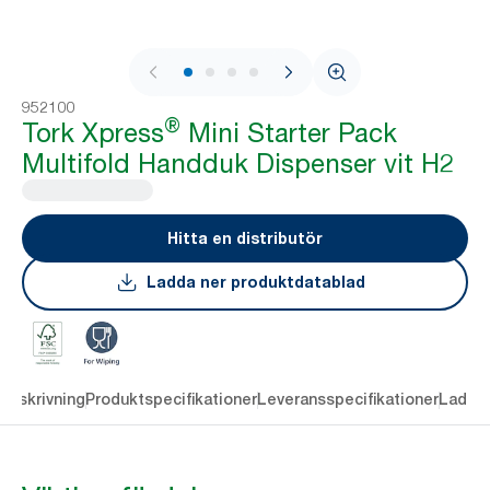
1 / 4
952100
®
Tork Xpress
Mini Starter Pack
Multifold Handduk Dispenser vit H2
Hitta en distributör
Ladda ner produktdatablad
Beskrivning
Produktspecifikationer
Leveransspecifikationer
Ladda 