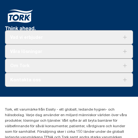
Vad vi erbjuder
Lösningar
Våra lösningar
Hållbarhet
Tork Clean Care
Tork Vision Städning
Om Tork
Xpressruta (AD-a-Glance)
Tork PaperCircle
Om oss
Kontakta oss
Framgångshistorier
Nyheter och pressmeddelanden
information.tork@essity.com
031-746 17 00
Hitta din distributör
Tork, ett varumärke från Essity - ett globalt, ledande hygien- och
hälsobolag. Varje dag använder en miljard människor världen över våra
produkter, lösningar och tjänster. Vårt syfte är att bryta barriärer för
välbefinnande för såväl konsumenter, patienter, vårdgivare och kunder
som för samhället. Försäljning sker i cirka 150 länder under de globalt
ledande varumärkena TENA och Tork samt andra starka varumärken