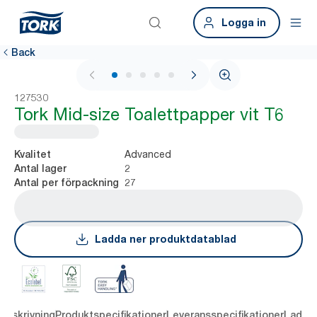
Logga in
Back
1 / 5
127530
Tork Mid-size Toalettpapper vit T6
Advanced
Kvalitet
2
Antal lager
27
Antal per förpackning
Ladda ner produktdatablad
Beskrivning
Produktspecifikationer
Leveransspecifikationer
Ladda 