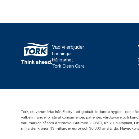
Vad vi erbjuder
Lösningar
Hållbarhet
Tork Clean Care
Tork, ett varumärke från Essity - ett globalt, ledande hygien- och häl
välbefinnande för såväl konsumenter, patienter, vårdgivare och kund
varumärken såsom Actimove, Cutimed, JOBST, Knix, Leukoplast, Lib
miljarder kronor (13 miljarder euro) och 36 000 anställda. Huvudkon