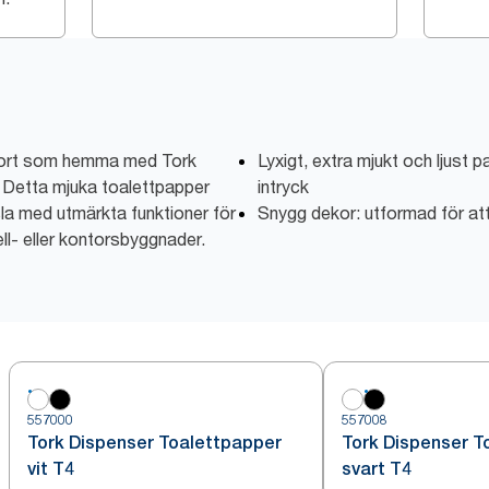
ort som hemma med Tork
Lyxigt, extra mjukt och ljust
. Detta mjuka toalettpapper
intryck
sla med utmärkta funktioner för
Snygg dekor: utformad för att
ll- eller kontorsbyggnader.
557000
557008
Tork Dispenser Toalettpapper
Tork Dispenser T
vit T4
svart T4