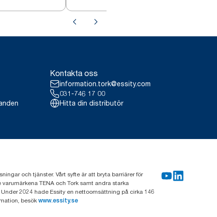
Kontakta oss
information.tork@essity.com
031-746 17 00
landen
Hitta din distributör
gar och tjänster. Vårt syfte är att bryta barriärer för
nde varumärkena TENA och Tork samt andra starka
 Under 2024 hade Essity en nettoomsättning på cirka 146
rmation, besök
www.essity.se