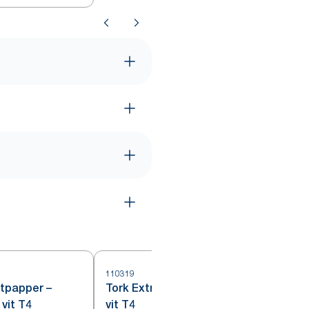
110319
ttpapper –
Tork Extra Mjukt Toalettpapper
 vit T4
vit T4