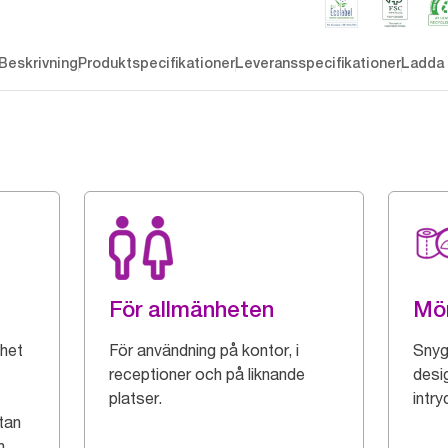
Beskrivning
Produktspecifikationer
Leveransspecifikationer
Ladda 
För allmänheten
Mön
het
För användning på kontor, i
Snyg
receptioner och på liknande
desi
platser.
intry
tan
n.