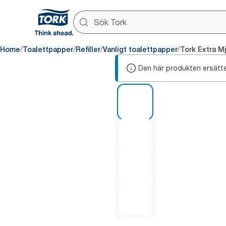
/
/
/
/
Home
Toalettpapper
Refiller
Vanligt toalettpapper
Tork Extra M
Den här produkten ersätt
1 of 4