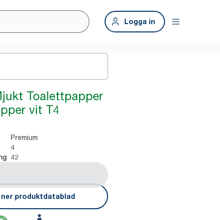
Logga in
Mjukt Toalettpapper
pper vit T4
Premium
4
42
ng
 ner produktdatablad