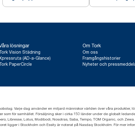
Våra lösningar
Om Tork
Tork Vision Städning
Om oss
Xpressruta (AD-a-Glance)
Framgångshistorier
Tork PaperCircle
Nyheter och pressmedde
sobolag. Varje dag använder en miljard människor världen över våra produkter, lösnin
er som för samhället. Försäljning sker i cirka 150 länder under de globalt leda
ero, Libresse, Lotus, Modibodi, Nosotras, Saba, Tempo, TOM Organic, och Zewa.
toret ligger i Stockholm och Essity är noterat på Nasdaq Stockholm. För mer info