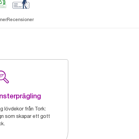
ner
Recensioner
sterprägling
g lövdekor från Tork:
gn som skapar ett gott
ck.