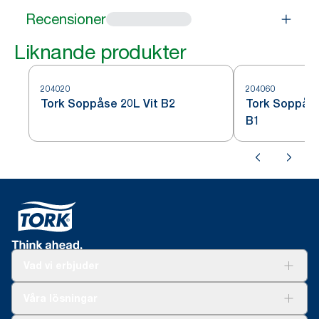
Recensioner
Liknande produkter
204020
204060
Tork Soppåse 20L Vit B2
Tork Soppåse
B1
Vad vi erbjuder
Lösningar
Våra lösningar
Hållbarhet