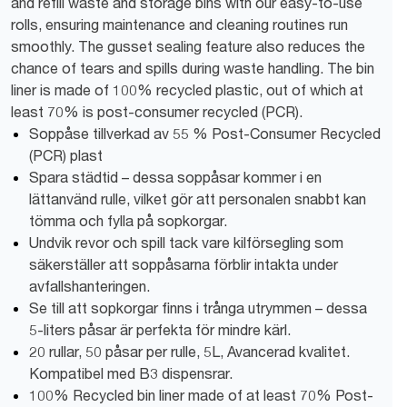
and refill waste and storage bins with our easy-to-use
rolls, ensuring maintenance and cleaning routines run
smoothly. The gusset sealing feature also reduces the
chance of tears and spills during waste handling. The bin
liner is made of 100% recycled plastic, out of which at
least 70% is post-consumer recycled (PCR).
Soppåse tillverkad av 55 % Post-Consumer Recycled
(PCR) plast
Spara städtid – dessa soppåsar kommer i en
lättanvänd rulle, vilket gör att personalen snabbt kan
tömma och fylla på sopkorgar.
Undvik revor och spill tack vare kilförsegling som
säkerställer att soppåsarna förblir intakta under
avfallshanteringen.
Se till att sopkorgar finns i trånga utrymmen – dessa
5-liters påsar är perfekta för mindre kärl.
20 rullar, 50 påsar per rulle, 5L, Avancerad kvalitet.
Kompatibel med B3 dispensrar.
100% Recycled bin liner made of at least 70% Post-