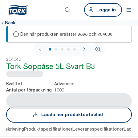
Logga in
Back
Den här produkten ersätter
och
9868
204030
1 / 6
204040
Tork Soppåse 5L Svart B3
Advanced
Kvalitet
1000
Antal per förpackning
Ladda ner produktdatablad
Beskrivning
Produktspecifikationer
Leveransspecifikationer
Ladda 