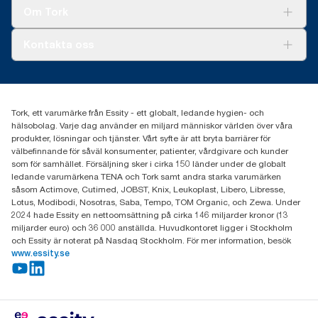
Tork Clean Care
Tork Vision Städning
Om Tork
Xpressruta (AD-a-Glance)
Tork PaperCircle
Om oss
Kontakta oss
Framgångshistorier
Nyheter och pressmeddelanden
information.tork@essity.com
031-746 17 00
Hitta din distributör
Tork, ett varumärke från Essity - ett globalt, ledande hygien- och
hälsobolag. Varje dag använder en miljard människor världen över våra
produkter, lösningar och tjänster. Vårt syfte är att bryta barriärer för
välbefinnande för såväl konsumenter, patienter, vårdgivare och kunder
som för samhället. Försäljning sker i cirka 150 länder under de globalt
ledande varumärkena TENA och Tork samt andra starka varumärken
såsom Actimove, Cutimed, JOBST, Knix, Leukoplast, Libero, Libresse,
Lotus, Modibodi, Nosotras, Saba, Tempo, TOM Organic, och Zewa. Under
2024 hade Essity en nettoomsättning på cirka 146 miljarder kronor (13
miljarder euro) och 36 000 anställda. Huvudkontoret ligger i Stockholm
och Essity är noterat på Nasdaq Stockholm. För mer information, besök
www.essity.se