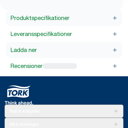
Produktspecifikationer
Leveransspecifikationer
Ladda ner
Recensioner
Vad vi erbjuder
Lösningar
Våra lösningar