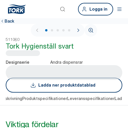
Logga in
Back
1 / 6
511060
Tork Hygienställ svart
Andra dispensrar
Designserie
Ladda ner produktdatablad
Beskrivning
Produktspecifikationer
Leveransspecifikationer
Ladda 
Viktiga fördelar