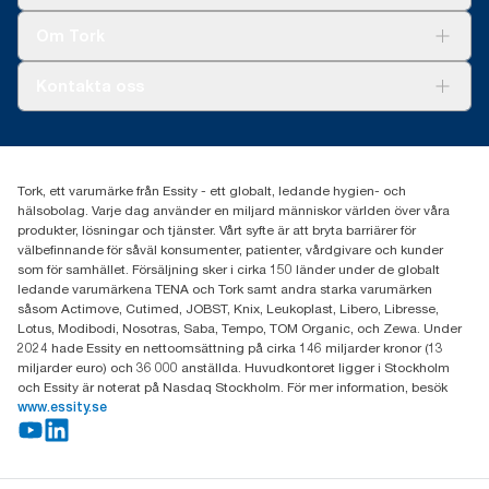
Hållbarhet
Tork Clean Care
Tork Vision Städning
Om Tork
Xpressruta (AD-a-Glance)
Tork PaperCircle
Om oss
Kontakta oss
Framgångshistorier
Nyheter och pressmeddelanden
information.tork@essity.com
031-746 17 00
Hitta din distributör
Tork, ett varumärke från Essity - ett globalt, ledande hygien- och
hälsobolag. Varje dag använder en miljard människor världen över våra
produkter, lösningar och tjänster. Vårt syfte är att bryta barriärer för
välbefinnande för såväl konsumenter, patienter, vårdgivare och kunder
som för samhället. Försäljning sker i cirka 150 länder under de globalt
ledande varumärkena TENA och Tork samt andra starka varumärken
såsom Actimove, Cutimed, JOBST, Knix, Leukoplast, Libero, Libresse,
Lotus, Modibodi, Nosotras, Saba, Tempo, TOM Organic, och Zewa. Under
2024 hade Essity en nettoomsättning på cirka 146 miljarder kronor (13
miljarder euro) och 36 000 anställda. Huvudkontoret ligger i Stockholm
och Essity är noterat på Nasdaq Stockholm. För mer information, besök
www.essity.se