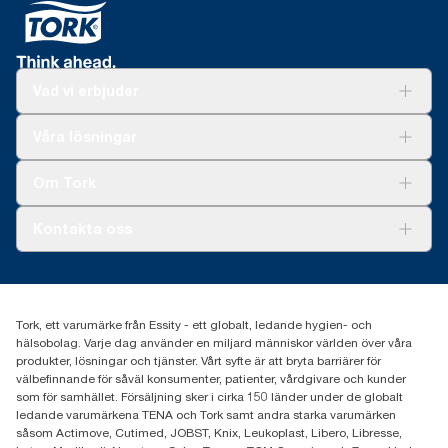
Vad vi erbjuder
Lösningar
Våra lösningar
Hållbarhet
Tork Clean Care
Tork Vision Städning
Om Tork
Xpressruta (AD-a-Glance)
Tork PaperCircle
Om oss
Kontakta oss
Framgångshistorier
Nyheter och pressmeddelanden
information.tork@essity.com
031-746 17 00
Hitta din distributör
Tork, ett varumärke från Essity - ett globalt, ledande hygien- och
hälsobolag. Varje dag använder en miljard människor världen över våra
produkter, lösningar och tjänster. Vårt syfte är att bryta barriärer för
välbefinnande för såväl konsumenter, patienter, vårdgivare och kunder
som för samhället. Försäljning sker i cirka 150 länder under de globalt
ledande varumärkena TENA och Tork samt andra starka varumärken
såsom Actimove, Cutimed, JOBST, Knix, Leukoplast, Libero, Libresse,