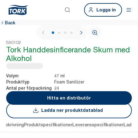
Logga in
Back
1 / 4
590102
Tork Handdesinficerande Skum med
Alkohol
47 ml
Volym
Foam Sanitizer
Produkttyp
24
Antal per förpackning
Hitta en distributör
Ladda ner produktdatablad
Beskrivning
Produktspecifikationer
Leveransspecifikationer
Ladda 