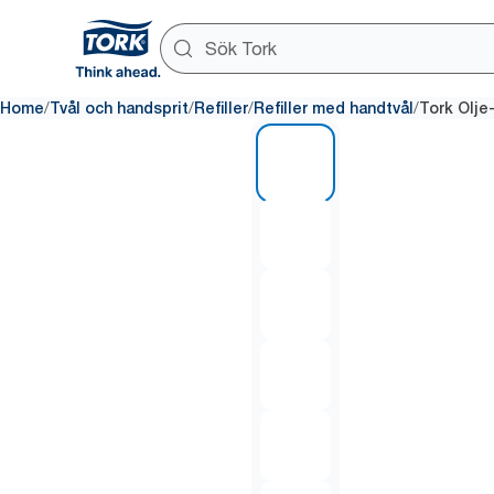
/
/
/
/
Home
Tvål och handsprit
Refiller
Refiller med handtvål
Tork Olje
1 of 6