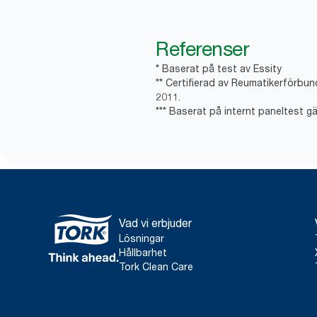
Referenser
* Baserat på test av Essity
** Certifierad av Reumatikerförbun
2011.
*** Baserat på internt paneltest gä
Vad vi erbjuder
Lösningar
Hållbarhet
Tork Clean Care