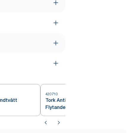
420710
4
andtvätt
Tork Antimikrobiell Handtvätt
Flytande tvål S1