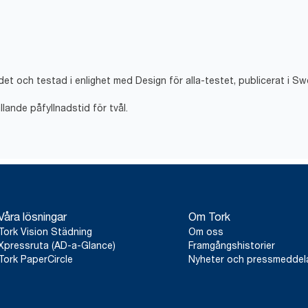
det och testad i enlighet med Design för alla-testet, publicerat i S
llande påfyllnadstid för tvål.
Våra lösningar
Om Tork
Tork Vision Städning
Om oss
Xpressruta (AD-a-Glance)
Framgångshistorier
Tork PaperCircle
Nyheter och pressmedde