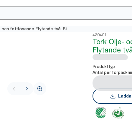
- och fettlösande Flytande tvål S1
420401
Tork Olje- o
Flytande tv
Produkttyp
Antal per förpackni
Ladda