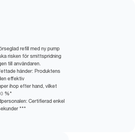
förseglad refill med ny pump
nska risken för smittspridning
en till användaren.
fettade händer: Produktens
den effektiv
per ihop efter hand, vilket
70 %*
personalen: Certifierad enkel
 sekunder ***