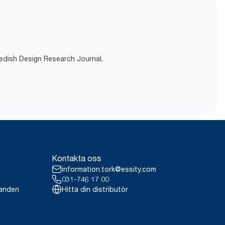
wedish Design Research Journal,
Kontakta oss
information.tork@essity.com
031-746 17 00
landen
Hitta din distributör