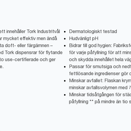
tt innehåller Tork Industritvål
Dermatologiskt testad
är mycket effektiv men ändå
Hudvänligt pH
ta doft- eller färgämnen –
Bidrar till god hygien: Fabriks
 Tork dispensrar för flytande
för varje påfyllning för att mi
to use-certifierade och ger
och skydda innehållet hela väg
e.
Passar för smutsiga och ned
fettlösande ingredienser gör 
Minskar avfallet: Flaskan krym
minskar avfallsvolymen med 
Minskar tidsåtgången för städ
påfyllning ** på mindre än tio